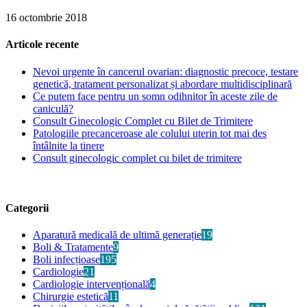
16 octombrie 2018
Articole recente
Nevoi urgente în cancerul ovarian: diagnostic precoce, testare
genetică, tratament personalizat și abordare multidisciplinară
Ce putem face pentru un somn odihnitor în aceste zile de
caniculă?
Consult Ginecologic Complet cu Bilet de Trimitere
Patologiile precanceroase ale colului uterin tot mai des
întâlnite la tinere
Consult ginecologic complet cu bilet de trimitere
Categorii
Aparatură medicală de ultimă generație
19
Boli & Tratamente
9
Boli infecțioase
195
Cardiologie
21
Cardiologie intervențională
4
Chirurgie estetică
11