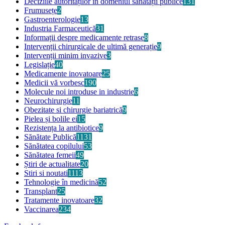
Deciziile autorităților în domeniul sănătății publice
131
Frumusețe
2
Gastroenterologie
13
Industria Farmaceutică
31
Informații despre medicamente retrase
8
Intervenții chirurgicale de ultimă generație
9
Intervenții minim invazive
3
Legislație
40
Medicamente inovatoare
25
Medicii vă vorbesc
190
Molecule noi introduse in industrie
6
Neurochirurgie
11
Obezitate si chirurgie bariatrică
9
Pielea și bolile ei
15
Rezistența la antibiotice
9
Sănătate Publică
1131
Sănătatea copilului
53
Sănătatea femeii
49
Știri de actualitate
20
Stiri si noutati
1113
Tehnologie în medicină
52
Transplant
25
Tratamente inovatoare
32
Vaccinarea
234