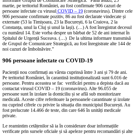
Informare Grupul de Comunicare Strategică: “Până astăzi, 25
martie, pe teritoriul României, au fost confirmate 906 cazuri de
persoane infectate cu virusul
COVID – 19
(coronavirus). Dintre cele
906 persoane confirmate pozitiv, 86 au fost declarate vindecate și
externate (53 la Timișoara, 23 la București, 6 la Craiova, 2 la
Constanța, unul la Cluj și unul la Iași). (…) A fost înregistrat decesul
cu numărul 14. Este vorba despre un bărbat de 52 de ani internat în
Spitalul de Urgență Suceava. (…) De la ultima informare transmisă
de Grupul de Comunicare Strategică, au fost înregistrate alte 144 de
noi cazuri de îmbolnăvire.”
906 persoane infectate cu COVID-19
Pacienții nou confirmați au vârsta cuprinsă între 3 ani și 79 de ani.
Pe teritoriul României, în carantină instituționalizată sunt 6.016 de
persoane. Pentru aceastea se fac verificări pentru a depista dacă au
contactat virusul COVID – 19 (coronavirus). Alte 96.055 de
persoane sunt în izolare la domiciliu și se află sub monitorizare
medicală. Aceste cifre referitoare la persoanele carantinate și izolate
nu cuprind cifrele cu privire la situația din municipiul București. Au
fost prelucrate 14.466 de teste, din care 646 în unități medicale
private.
Le reamintim cetățenilor să ia în considerare doar informațiile
verificate prin sursele oficiale și să apeleze pentru recomandări și alte