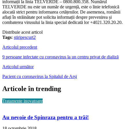
informații la linia TELVERDE – 0800.800.358. Numărul
TELVERDE nu este un număr de urgență, este o linie telefonică
alocată strict pentru informarea cetățenilor. De asemenea, românii
aflați în străinătate pot solicita informații despre prevenirea și
combaterea virusului la linia special dedicată lor +4021.320.20.20.
Distribuie acest articol
Tags
:
stiripescurt2
Articolul precedent
9 persoane infectate cu coronavirus la un centru privat de dializă
Articolul următor
Pacient cu coronavirus la Spitalul de Arși
Articole în trending
Tratamente inovatoare
Au nevoie de Spinraza pentru a trăi!
18 octombrie 2018