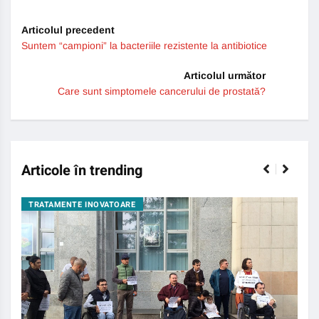
Articolul precedent
Suntem “campioni” la bacteriile rezistente la antibiotice
Articolul următor
Care sunt simptomele cancerului de prostată?
Articole în trending
TRATAMENTE INOVATOARE
BO