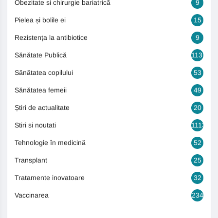
Obezitate si chirurgie bariatrică
9
Pielea și bolile ei
15
Rezistența la antibiotice
9
Sănătate Publică
1131
Sănătatea copilului
53
Sănătatea femeii
49
Știri de actualitate
20
Stiri si noutati
1113
Tehnologie în medicină
52
Transplant
25
Tratamente inovatoare
32
Vaccinarea
234