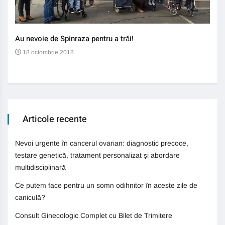
Au nevoie de Spinraza pentru a trăi!
Gene
auti
18 octombrie 2018
13
Articole recente
Nevoi urgente în cancerul ovarian: diagnostic precoce,
testare genetică, tratament personalizat și abordare
multidisciplinară
Ce putem face pentru un somn odihnitor în aceste zile de
caniculă?
Consult Ginecologic Complet cu Bilet de Trimitere