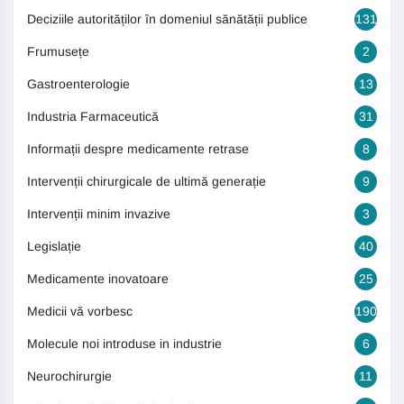
Deciziile autorităților în domeniul sănătății publice
131
Frumusețe
2
Gastroenterologie
13
Industria Farmaceutică
31
Informații despre medicamente retrase
8
Intervenții chirurgicale de ultimă generație
9
Intervenții minim invazive
3
Legislație
40
Medicamente inovatoare
25
Medicii vă vorbesc
190
Molecule noi introduse in industrie
6
Neurochirurgie
11