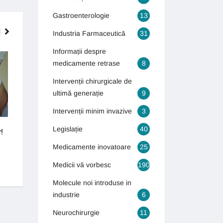
Gastroenterologie
13
Industria Farmaceutică
31
Informații despre
INTERVENȚII CHIRURGICALE DE
GASTROENTEROLOGIE
medicamente retrase
8
ULTIMĂ GENERAȚIE
Intervenții chirurgicale de
ultimă generație
9
Intervenții minim invazive
3
Legislație
40
!
Cum puteți scăpa de varice?
Bolile bătrâneții îi 
tineri
4 septembrie 2018
Medicamente inovatoare
25
16 octombrie 2018
Medicii vă vorbesc
190
Molecule noi introduse in
industrie
6
Neurochirurgie
11