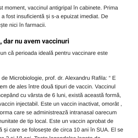
st moment, vaccinul antigripal în cabinete. Prima
 a fost insuficientă și s-a epuizat imediat. De
e nici în farmacii.
, dar nu avem vaccinuri
spun că perioada ideală pentru vaccinare este
e Microbiologie, prof. dr. Alexandru Rafila: “ E
m de ales între două tipuri de vaccin. Vaccinul
începând cu vârsta de 6 luni, există această formă,
vaccin injectabil. Este un vaccin inactivat, omorât ,
u forma care se administrează intranasal oarecum
imunitate de tip local. Este un vaccin aprobat de
și care se folosește de circa 10 ani în SUA. El se