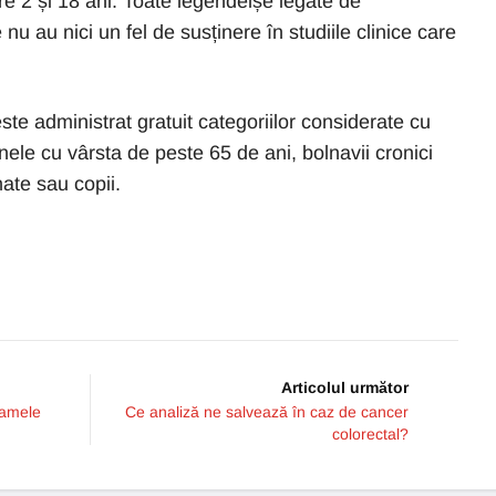
re 2 și 18 ani. Toate legendelșe legate de
nu au nici un fel de susținere în studiile clinice care
este administrat gratuit categoriilor considerate cu
ele cu vârsta de peste 65 de ani, bolnavii cronici
nate sau copii.
Articolul următor
ramele
Ce analiză ne salvează în caz de cancer
colorectal?