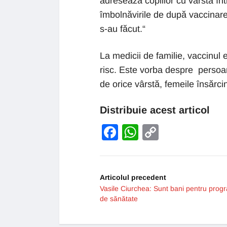
adresează copiilor cu vârsta înt
îmbolnăvirile de după vaccinare 
s-au făcut.“
La medicii de familie, vaccinul 
risc. Este vorba despre persoan
de orice vârstă, femeile însărci
Distribuie acest articol
Facebook
WhatsApp
Copy
Link
Articolul precedent
Vasile Ciurchea: Sunt bani pentru prog
de sănătate