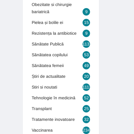
Obezitate si chirurgie
bariatrică
9
Pielea și bolile ei
15
Rezistența la antibiotice
9
Sănătate Publică
1131
Sănătatea copilului
53
Sănătatea femeii
49
Știri de actualitate
20
Stiri si noutati
1113
Tehnologie în medicină
52
Transplant
25
Tratamente inovatoare
32
Vaccinarea
234