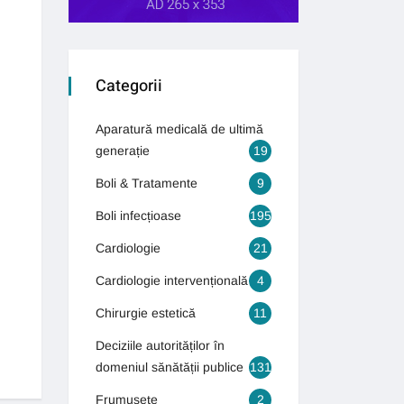
Categorii
Aparatură medicală de ultimă
generație
19
Boli & Tratamente
9
Boli infecțioase
195
Cardiologie
21
Cardiologie intervențională
4
Chirurgie estetică
11
Deciziile autorităților în
domeniul sănătății publice
131
Frumusețe
2