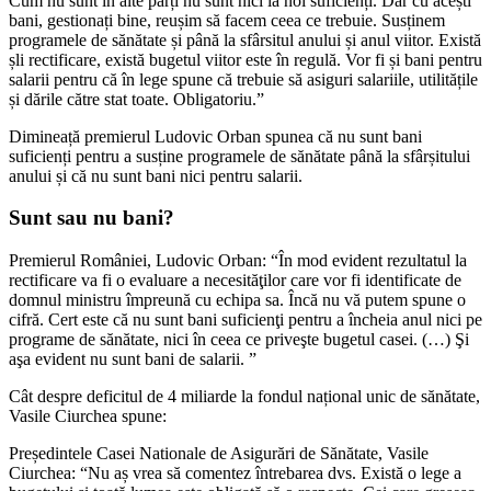
Cum nu sunt în alte părți nu sunt nici la noi suficienți. Dar cu acești
bani, gestionați bine, reușim să facem ceea ce trebuie. Susținem
programele de sănătate și până la sfârsitul anului și anul viitor. Există
șli rectificare, există bugetul viitor este în regulă. Vor fi și bani pentru
salarii pentru că în lege spune că trebuie să asiguri salariile, utilitățile
și dările către stat toate. Obligatoriu.”
Dimineață premierul Ludovic Orban spunea că nu sunt bani
suficienți pentru a susține programele de sănătate până la sfârșitului
anului și că nu sunt bani nici pentru salarii.
Sunt sau nu bani?
Premierul României, Ludovic Orban: “În mod evident rezultatul la
rectificare va fi o evaluare a necesităţilor care vor fi identificate de
domnul ministru împreună cu echipa sa. Încă nu vă putem spune o
cifră. Cert este că nu sunt bani suficienţi pentru a încheia anul nici pe
programe de sănătate, nici în ceea ce priveşte bugetul casei. (…) Şi
aşa evident nu sunt bani de salarii. ”
Cât despre deficitul de 4 miliarde la fondul național unic de sănătate,
Vasile Ciurchea spune:
Președintele Casei Nationale de Asigurări de Sănătate, Vasile
Ciurchea: “Nu aș vrea să comentez întrebarea dvs. Există o lege a