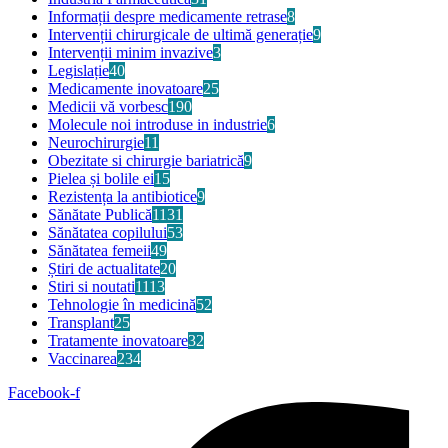
Informații despre medicamente retrase
8
Intervenții chirurgicale de ultimă generație
9
Intervenții minim invazive
3
Legislație
40
Medicamente inovatoare
25
Medicii vă vorbesc
190
Molecule noi introduse in industrie
6
Neurochirurgie
11
Obezitate si chirurgie bariatrică
9
Pielea și bolile ei
15
Rezistența la antibiotice
9
Sănătate Publică
1131
Sănătatea copilului
53
Sănătatea femeii
49
Știri de actualitate
20
Stiri si noutati
1113
Tehnologie în medicină
52
Transplant
25
Tratamente inovatoare
32
Vaccinarea
234
Facebook-f