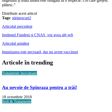
bugetului și toată lumea este obligată să o respecte. Cei care greșesc
plătesc.”
Distribuie acest articol
Tags
:
stiripescurt2
Articolul precedent
Institutul Fundeni și CNAS vor avea alți șefi
Articolul următor
Imunizarea este necesară, dar nu avem vaccinuri
Articole în trending
Tratamente inovatoare
Au nevoie de Spinraza pentru a trăi!
18 octombrie 2018
Boli & Tratamente