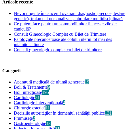
Articole recente
Nevoi urgente în cancerul ovarian: diagnostic precoce, testare
genetică, tratament personalizat și abordare multidisciplinară
Ce putem face pentru un somn odihnitor în aceste zile de
caniculă?
Consult Ginecologic Complet cu Bilet de Trimitere
Patologiile precanceroase ale colului uterin tot mai des
întâlnite la tinere
Consult ginecologic complet cu bilet de trimitere
Categorii
Aparatură medicală de ultimă generație
19
Boli & Tratamente
9
Boli infecțioase
195
Cardiologie
21
Cardiologie intervențională
4
Chirurgie estetică
11
Deciziile autorităților în domeniul sănătății publice
131
Frumusețe
2
Gastroenterologie
13
Industria Farmaceutică
31