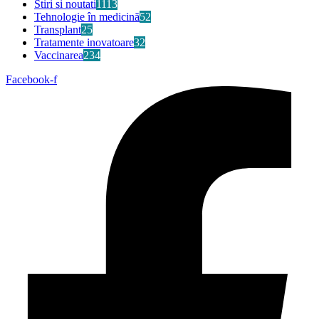
Stiri si noutati
1113
Tehnologie în medicină
52
Transplant
25
Tratamente inovatoare
32
Vaccinarea
234
Facebook-f