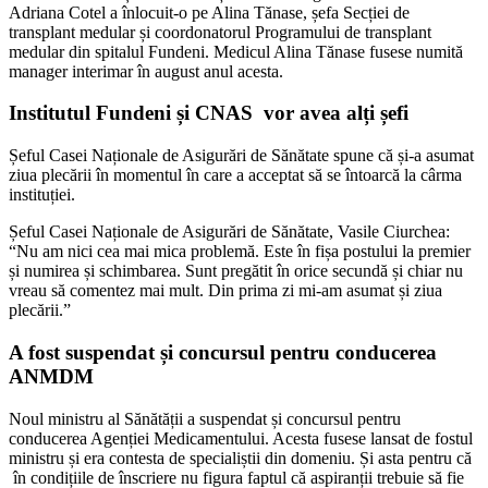
Adriana Cotel a înlocuit-o pe Alina Tănase, șefa Secției de
transplant medular și coordonatorul Programului de transplant
medular din spitalul Fundeni. Medicul Alina Tănase fusese numită
manager interimar în august anul acesta.
Institutul Fundeni și CNAS vor avea alți șefi
Șeful Casei Naționale de Asigurări de Sănătate spune că și-a asumat
ziua plecării în momentul în care a acceptat să se întoarcă la cârma
instituției.
Șeful Casei Naționale de Asigurări de Sănătate, Vasile Ciurchea:
“Nu am nici cea mai mica problemă. Este în fișa postului la premier
și numirea și schimbarea. Sunt pregătit în orice secundă și chiar nu
vreau să comentez mai mult. Din prima zi mi-am asumat și ziua
plecării.”
A fost suspendat și concursul pentru conducerea
ANMDM
Noul ministru al Sănătății a suspendat și concursul pentru
conducerea Agenției Medicamentului. Acesta fusese lansat de fostul
ministru și era contesta de specialiștii din domeniu. Și asta pentru că
în condițiile de înscriere nu figura faptul că aspiranții trebuie să fie