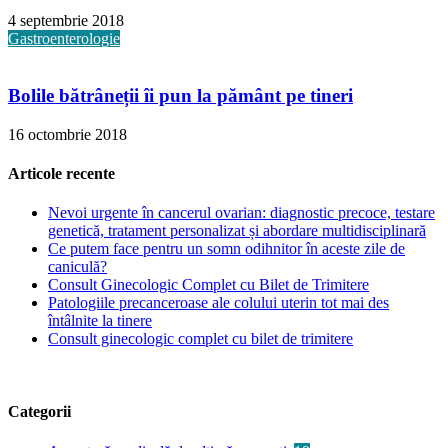
4 septembrie 2018
Gastroenterologie
Bolile bătrâneții îi pun la pământ pe tineri
16 octombrie 2018
Articole recente
Nevoi urgente în cancerul ovarian: diagnostic precoce, testare
genetică, tratament personalizat și abordare multidisciplinară
Ce putem face pentru un somn odihnitor în aceste zile de
caniculă?
Consult Ginecologic Complet cu Bilet de Trimitere
Patologiile precanceroase ale colului uterin tot mai des
întâlnite la tinere
Consult ginecologic complet cu bilet de trimitere
Categorii