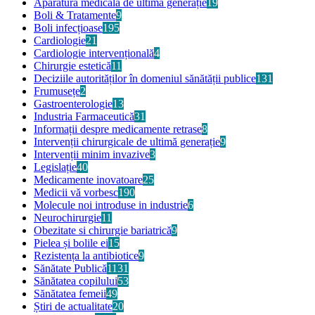
Aparatură medicală de ultimă generație
19
Boli & Tratamente
9
Boli infecțioase
195
Cardiologie
21
Cardiologie intervențională
4
Chirurgie estetică
11
Deciziile autorităților în domeniul sănătății publice
131
Frumusețe
2
Gastroenterologie
13
Industria Farmaceutică
31
Informații despre medicamente retrase
8
Intervenții chirurgicale de ultimă generație
9
Intervenții minim invazive
3
Legislație
40
Medicamente inovatoare
25
Medicii vă vorbesc
190
Molecule noi introduse in industrie
6
Neurochirurgie
11
Obezitate si chirurgie bariatrică
9
Pielea și bolile ei
15
Rezistența la antibiotice
9
Sănătate Publică
1131
Sănătatea copilului
53
Sănătatea femeii
49
Știri de actualitate
20