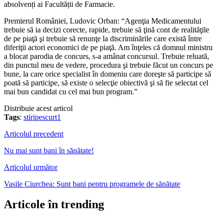
absolvenți ai Facultății de Farmacie.
Premierul României, Ludovic Orban: “Agenţia Medicamentului
trebuie să ia decizi corecte, rapide, trebuie să ţină cont de realităţile
de pe piaţă şi trebuie să renunţe la discriminările care există între
diferiţii actori economici de pe piaţă. Am înţeles că domnul ministru
a blocat parodia de concurs, s-a amânat concursul. Trebuie reluată,
din punctul meu de vedere, procedura şi trebuie făcut un concurs pe
bune, la care orice specialist în domeniu care doreşte să participe să
poată să participe, să existe o selecţie obiectivă şi să fie selectat cel
mai bun candidat cu cel mai bun program.”
Distribuie acest articol
Tags
:
stiripescurt1
Articolul precedent
Nu mai sunt bani în sănătate!
Articolul următor
Vasile Ciurchea: Sunt bani pentru programele de sănătate
Articole în trending