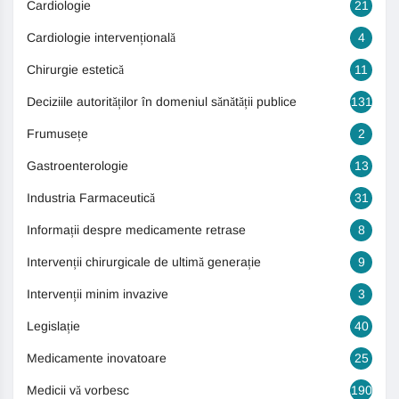
Cardiologie
21
Cardiologie intervențională
4
Chirurgie estetică
11
Deciziile autorităților în domeniul sănătății publice
131
Frumusețe
2
Gastroenterologie
13
Industria Farmaceutică
31
Informații despre medicamente retrase
8
Intervenții chirurgicale de ultimă generație
9
Intervenții minim invazive
3
Legislație
40
Medicamente inovatoare
25
Medicii vă vorbesc
190