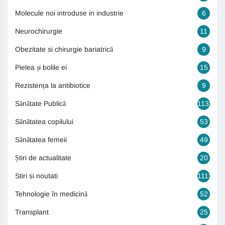
Molecule noi introduse in industrie
6
Neurochirurgie
11
Obezitate si chirurgie bariatrică
9
Pielea și bolile ei
15
Rezistența la antibiotice
9
Sănătate Publică
1131
Sănătatea copilului
53
Sănătatea femeii
49
Știri de actualitate
20
Stiri si noutati
1113
Tehnologie în medicină
52
Transplant
25