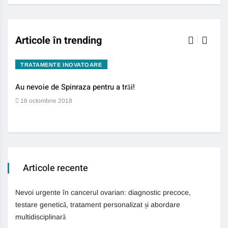
Articole în trending
TRATAMENTE INOVATOARE
BO
Au nevoie de Spinraza pentru a trăi!
Gene
auti
18 octombrie 2018
13 
Articole recente
Nevoi urgente în cancerul ovarian: diagnostic precoce,
testare genetică, tratament personalizat și abordare
multidisciplinară