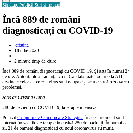
Sănătate Publică
Stiri si noutati
Încă 889 de români
diagnosticați cu COVID-19
cristina
18 iulie 2020
2 minute timp de citire
Încă 889 de români diagnosticați cu COVID-19. Și asta în numai 24
de ore. Autoritățile au anunțat că în Capitală toate locurile la ATI
destinate celor cu coronavirus sunt ocupate și se încearcă rezolvarea
problemei.
scris de Cristina Oană
280 de pacienți cu COVID-19, la terapie intensivă
Potrivit
Grupului de Comunicare Strategică
în acest moment sunt
internați în secțiile de terapie intensivă 280 de pacienți. În numai o
zi, 21 de oameni diagnosticați cu noul coronavirus au murit.