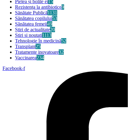
Pielea și bolile ei
15
Rezistența la antibiotice
9
Sănătate Publică
1131
Sănătatea copilului
53
Sănătatea femeii
49
Știri de actualitate
20
Stiri si noutati
1113
Tehnologie în medicină
52
Transplant
25
Tratamente inovatoare
32
Vaccinarea
234
Facebook-f