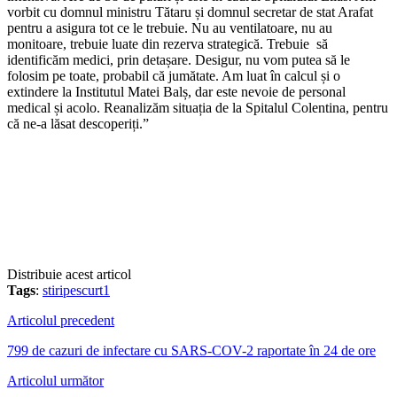
vorbit cu domnul ministru Tătaru și domnul secretar de stat Arafat
pentru a asigura tot ce le trebuie. Nu au ventilatoare, nu au
monitoare, trebuie luate din rezerva strategică. Trebuie să
identificăm medici, prin detașare. Desigur, nu vom putea să le
folosim pe toate, probabil că jumătate. Am luat în calcul și o
extindere la Institutul Matei Balș, dar este nevoie de personal
medical și acolo. Reanalizăm situația de la Spitalul Colentina, pentru
că ne-a lăsat descoperiți.”
Distribuie acest articol
Tags
:
stiripescurt1
Articolul precedent
799 de cazuri de infectare cu SARS-COV-2 raportate în 24 de ore
Articolul următor