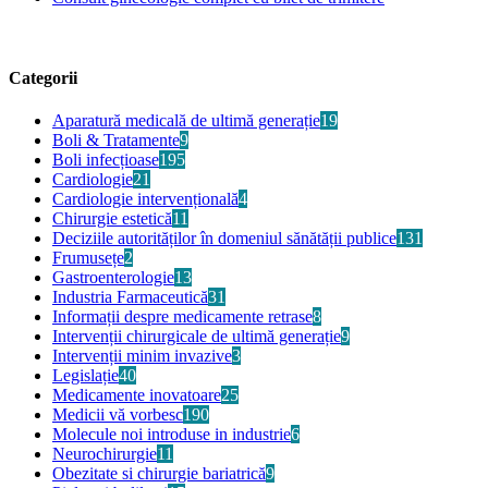
Categorii
Aparatură medicală de ultimă generație
19
Boli & Tratamente
9
Boli infecțioase
195
Cardiologie
21
Cardiologie intervențională
4
Chirurgie estetică
11
Deciziile autorităților în domeniul sănătății publice
131
Frumusețe
2
Gastroenterologie
13
Industria Farmaceutică
31
Informații despre medicamente retrase
8
Intervenții chirurgicale de ultimă generație
9
Intervenții minim invazive
3
Legislație
40
Medicamente inovatoare
25
Medicii vă vorbesc
190
Molecule noi introduse in industrie
6
Neurochirurgie
11
Obezitate si chirurgie bariatrică
9