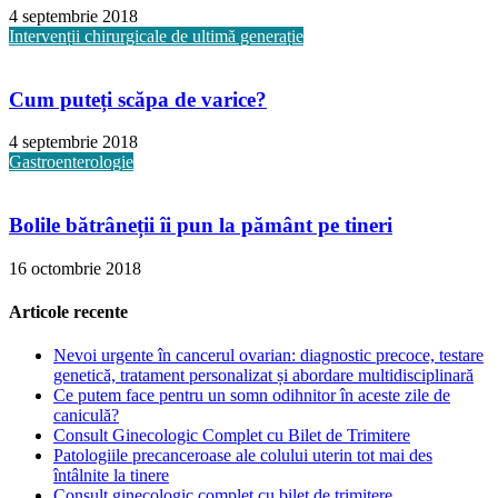
4 septembrie 2018
Intervenții chirurgicale de ultimă generație
Cum puteți scăpa de varice?
4 septembrie 2018
Gastroenterologie
Bolile bătrâneții îi pun la pământ pe tineri
16 octombrie 2018
Articole recente
Nevoi urgente în cancerul ovarian: diagnostic precoce, testare
genetică, tratament personalizat și abordare multidisciplinară
Ce putem face pentru un somn odihnitor în aceste zile de
caniculă?
Consult Ginecologic Complet cu Bilet de Trimitere
Patologiile precanceroase ale colului uterin tot mai des
întâlnite la tinere
Consult ginecologic complet cu bilet de trimitere