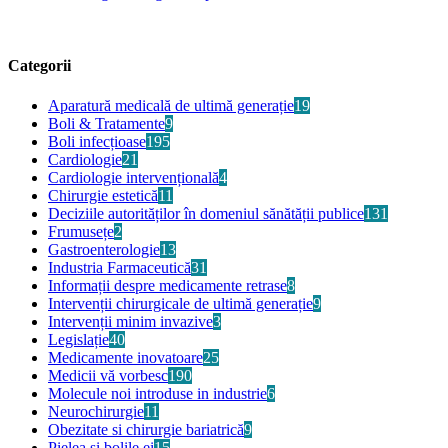
Categorii
Aparatură medicală de ultimă generație
19
Boli & Tratamente
9
Boli infecțioase
195
Cardiologie
21
Cardiologie intervențională
4
Chirurgie estetică
11
Deciziile autorităților în domeniul sănătății publice
131
Frumusețe
2
Gastroenterologie
13
Industria Farmaceutică
31
Informații despre medicamente retrase
8
Intervenții chirurgicale de ultimă generație
9
Intervenții minim invazive
3
Legislație
40
Medicamente inovatoare
25
Medicii vă vorbesc
190
Molecule noi introduse in industrie
6
Neurochirurgie
11
Obezitate si chirurgie bariatrică
9
Pielea și bolile ei
15