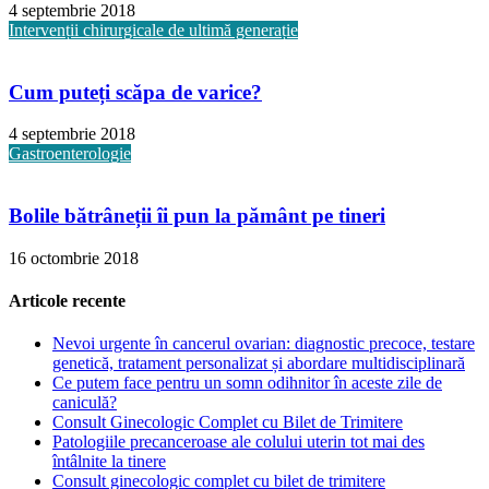
4 septembrie 2018
Intervenții chirurgicale de ultimă generație
Cum puteți scăpa de varice?
4 septembrie 2018
Gastroenterologie
Bolile bătrâneții îi pun la pământ pe tineri
16 octombrie 2018
Articole recente
Nevoi urgente în cancerul ovarian: diagnostic precoce, testare
genetică, tratament personalizat și abordare multidisciplinară
Ce putem face pentru un somn odihnitor în aceste zile de
caniculă?
Consult Ginecologic Complet cu Bilet de Trimitere
Patologiile precanceroase ale colului uterin tot mai des
întâlnite la tinere
Consult ginecologic complet cu bilet de trimitere