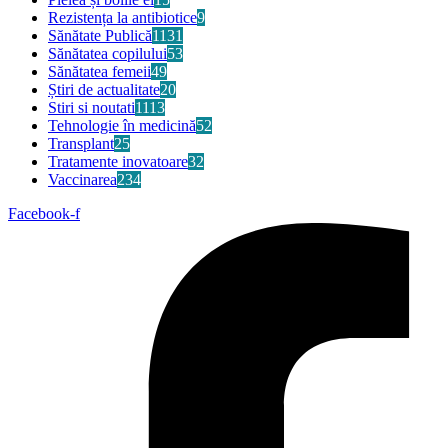
Rezistența la antibiotice
9
Sănătate Publică
1131
Sănătatea copilului
53
Sănătatea femeii
49
Știri de actualitate
20
Stiri si noutati
1113
Tehnologie în medicină
52
Transplant
25
Tratamente inovatoare
32
Vaccinarea
234
Facebook-f