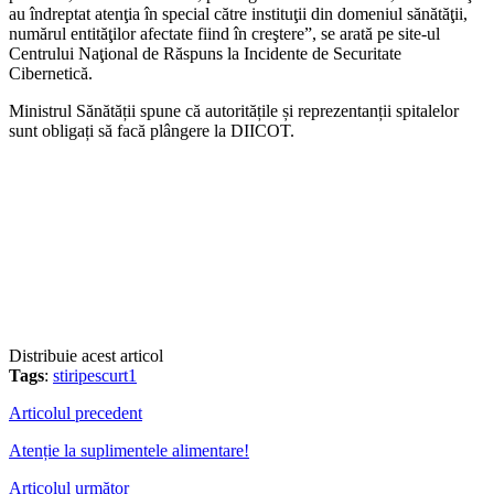
au îndreptat atenţia în special către instituţii din domeniul sănătăţii,
numărul entităţilor afectate fiind în creştere”, se arată pe site-ul
Centrului Naţional de Răspuns la Incidente de Securitate
Cibernetică.
Ministrul Sănătății spune că autoritățile și reprezentanții spitalelor
sunt obligați să facă plângere la DIICOT.
Distribuie acest articol
Tags
:
stiripescurt1
Articolul precedent
Atenție la suplimentele alimentare!
Articolul următor