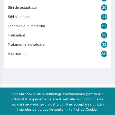
Știri de actualitate
20
Stiri si noutati
1113
Tehnologie în medicină
52
Transplant
25
Tratamente inovatoare
32
Vaccinarea
234
Folosim cookie-uri și tehnologii asemănătoare pentru a-ți
îmbunătăți experiența pe acest website. Prin continuarea
navigării pe website-ul nostru confirmi acceptarea utilizării
fișierelor de tip cookie conform Politicii de Cookie.