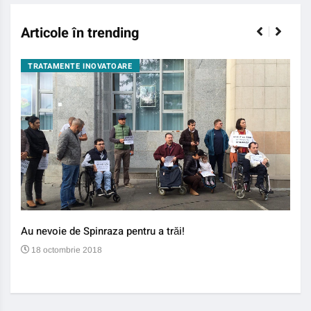
Articole în trending
TRATAMENTE INOVATOARE
BO
Au nevoie de Spinraza pentru a trăi!
Gene
auti
18 octombrie 2018
13