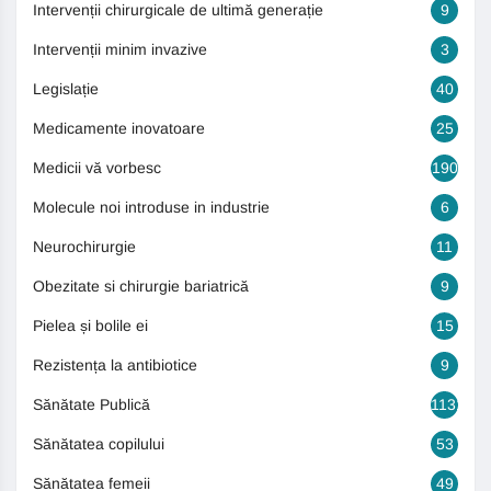
Intervenții chirurgicale de ultimă generație
9
Intervenții minim invazive
3
Legislație
40
Medicamente inovatoare
25
Medicii vă vorbesc
190
Molecule noi introduse in industrie
6
Neurochirurgie
11
Obezitate si chirurgie bariatrică
9
Pielea și bolile ei
15
Rezistența la antibiotice
9
Sănătate Publică
1131
Sănătatea copilului
53
Sănătatea femeii
49