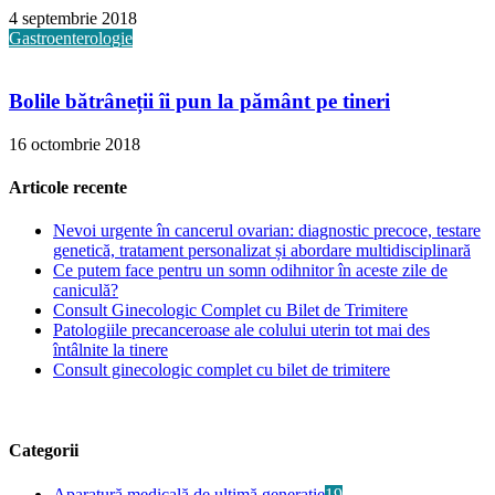
4 septembrie 2018
Gastroenterologie
Bolile bătrâneții îi pun la pământ pe tineri
16 octombrie 2018
Articole recente
Nevoi urgente în cancerul ovarian: diagnostic precoce, testare
genetică, tratament personalizat și abordare multidisciplinară
Ce putem face pentru un somn odihnitor în aceste zile de
caniculă?
Consult Ginecologic Complet cu Bilet de Trimitere
Patologiile precanceroase ale colului uterin tot mai des
întâlnite la tinere
Consult ginecologic complet cu bilet de trimitere
Categorii
Aparatură medicală de ultimă generație
19