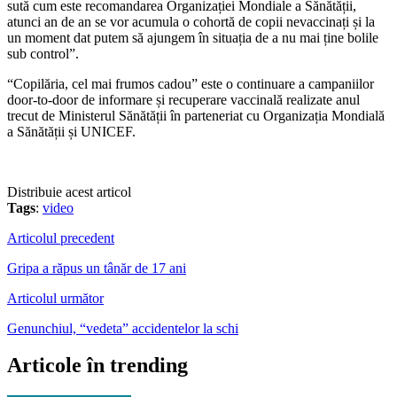
sută cum este recomandarea Organizației Mondiale a Sănătății,
atunci an de an se vor acumula o cohortă de copii nevaccinați și la
un moment dat putem să ajungem în situația de a nu mai ține bolile
sub control”.
“Copilăria, cel mai frumos cadou” este o continuare a campaniilor
door-to-door de informare și recuperare vaccinală realizate anul
trecut de Ministerul Sănătății în parteneriat cu Organizația Mondială
a Sănătății și UNICEF.
Distribuie acest articol
Tags
:
video
Articolul precedent
Gripa a răpus un tânăr de 17 ani
Articolul următor
Genunchiul, “vedeta” accidentelor la schi
Articole în trending