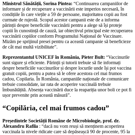
Ministrul Sănătății, Sorina Pintea:
“Continuarea campaniilor de
informare și de recuperare a vaccinării este imperios necesară, în
condițiile în care viețile a 59 de persoane, majoritatea copii au fost
curmate de rujeolă. Scopul acestor campanii este de a informa
părinții despre beneficiile vaccinării pentru a alege să își proteje
copiii în cunostință de cauză, iar obiectivul principal este recuperarea
vaccinării copiilor conform Programului Național de Vaccinare.
Mizăm pe sprijinul presei pentru ca această campanie să beneficieze
de cât mai multă vizibilitate”.
Reprezentantul UNICEF în România, Pieter Bult:
“Vaccinurile
sunt sigure și eficiente. Părinții și tutorii trebuie să fie informați
despre beneficiile vaccinurilor și despre locurile unde își pot vaccina
gratuit copiii, pentru a putea să le ofere acestora cel mai frumos
cadou, Copilaria. În România, campaniile naționale de comunicare
trebuie consolidate, iar rata de acoperire vaccinală trebuie
îmbunătățită. Absența vaccinării duce la reapariția unor boli ce pot fi
ușor prevenite prin această măsură”.
“Copilăria, cel mai frumos cadou”
Președintele Societății Române de Microbiologie, prof. dr.
Alexandru Rafila
: “dacă nu vom reuși să menținem acoperirea
vaccinala la nivele ridicate care să depăseașcă 90 de procente, 95 la