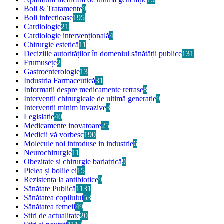
Boli & Tratamente
9
Boli infecțioase
195
Cardiologie
21
Cardiologie intervențională
4
Chirurgie estetică
11
Deciziile autorităților în domeniul sănătății publice
131
Frumusețe
2
Gastroenterologie
13
Industria Farmaceutică
31
Informații despre medicamente retrase
8
Intervenții chirurgicale de ultimă generație
9
Intervenții minim invazive
3
Legislație
40
Medicamente inovatoare
25
Medicii vă vorbesc
190
Molecule noi introduse in industrie
6
Neurochirurgie
11
Obezitate si chirurgie bariatrică
9
Pielea și bolile ei
15
Rezistența la antibiotice
9
Sănătate Publică
1131
Sănătatea copilului
53
Sănătatea femeii
49
Știri de actualitate
20