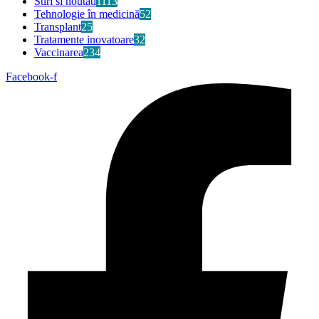
Stiri si noutati
1113
Tehnologie în medicină
52
Transplant
25
Tratamente inovatoare
32
Vaccinarea
234
Facebook-f