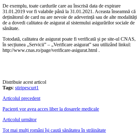
De exemplu, toate cardurile care au înscrisă data de expirare
31.01.2019 vor fi valabile până la 31.01.2021. Aceasta înseamnă că
deținătorul de card nu are nevoie de adeverință sau de alte modalități
de a dovedi calitatea de asigurat al sistemului asigurărilor sociale de
sănătate.
Totodată, calitatea de asigurat poate fi verificată și pe site-ul CNAS,
în secțiunea „Servicii” – „Verificare asigurat” sau utilizând linkul:
http://www.cnas.ro/page/verificare-asigurat.html .
Distribuie acest articol
Tags
:
stiripescurt1
Articolul precedent
Pacienți vor avea acces liber la dosarele medicale
Articolul următor
Tot mai mulți români își caută sănătatea în străinătate