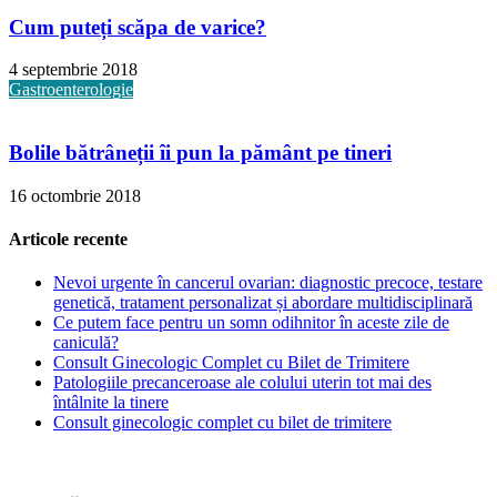
Cum puteți scăpa de varice?
4 septembrie 2018
Gastroenterologie
Bolile bătrâneții îi pun la pământ pe tineri
16 octombrie 2018
Articole recente
Nevoi urgente în cancerul ovarian: diagnostic precoce, testare
genetică, tratament personalizat și abordare multidisciplinară
Ce putem face pentru un somn odihnitor în aceste zile de
caniculă?
Consult Ginecologic Complet cu Bilet de Trimitere
Patologiile precanceroase ale colului uterin tot mai des
întâlnite la tinere
Consult ginecologic complet cu bilet de trimitere