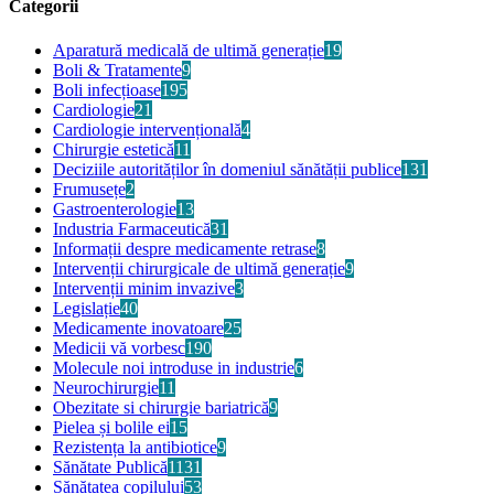
Categorii
Aparatură medicală de ultimă generație
19
Boli & Tratamente
9
Boli infecțioase
195
Cardiologie
21
Cardiologie intervențională
4
Chirurgie estetică
11
Deciziile autorităților în domeniul sănătății publice
131
Frumusețe
2
Gastroenterologie
13
Industria Farmaceutică
31
Informații despre medicamente retrase
8
Intervenții chirurgicale de ultimă generație
9
Intervenții minim invazive
3
Legislație
40
Medicamente inovatoare
25
Medicii vă vorbesc
190
Molecule noi introduse in industrie
6
Neurochirurgie
11
Obezitate si chirurgie bariatrică
9
Pielea și bolile ei
15
Rezistența la antibiotice
9
Sănătate Publică
1131
Sănătatea copilului
53