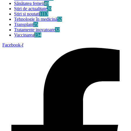
Sănătatea femeii
49
Știri de actualitate
20
Stiri si noutati
1113
Tehnologie în medicină
52
Transplant
25
Tratamente inovatoare
32
Vaccinarea
234
Facebook-f