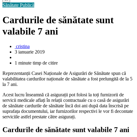
Sănătate Publică
Cardurile de sănătate sunt
valabile 7 ani
cristina
3 ianuarie 2019
1 minute timp de citire
Reprezentanții Casei Naționale de Asigurări de Sănătate spun că
valabilitatea cardurilor naționale de sănătate a fost prelungită de la 5
la 7 ani.
Acest lucru înseamnă că asigurații pot folosi la toți furnizorii de
servicii medicale aflați în relații contractuale cu o casă de asigurări
de sănătate cardurile de sănătate încă doi ani după data înscrisă pe
suprafața documentului, iar furnizorilor respectivi le vor fi decontate
serviciile astfel prestate către asigurați.
Cardurile de sănătate sunt valabile 7 ani