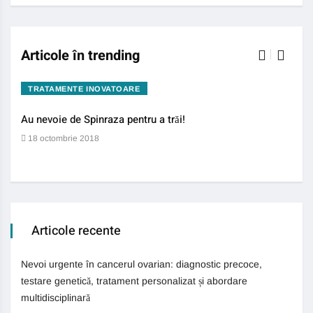
Articole în trending
TRATAMENTE INOVATOARE
BO
Au nevoie de Spinraza pentru a trăi!
Gene
auti
18 octombrie 2018
13 
Articole recente
Nevoi urgente în cancerul ovarian: diagnostic precoce,
testare genetică, tratament personalizat și abordare
multidisciplinară