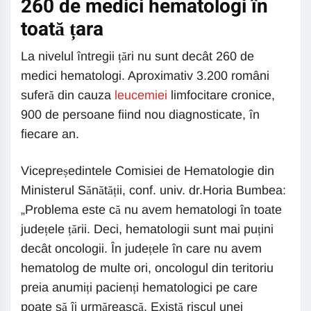
260 de medici hematologi în
toată țara
La nivelul întregii țări nu sunt decât 260 de
medici hematologi. Aproximativ 3.200 români
suferă din cauza
leucemiei
limfocitare cronice,
900 de persoane fiind nou diagnosticate, în
fiecare an.
Vicepreședintele Comisiei de Hematologie din
Ministerul Sănătății, conf. univ. dr.Horia Bumbea:
„Problema este că nu avem hematologi în toate
județele țării. Deci, hematologii sunt mai puțini
decât oncologii. În județele în care nu avem
hematolog de multe ori, oncologul din teritoriu
preia anumiți pacienți hematologici pe care
poate să îi urmărească. Există riscul unei