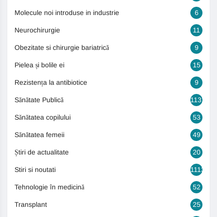
Molecule noi introduse in industrie
6
Neurochirurgie
11
Obezitate si chirurgie bariatrică
9
Pielea și bolile ei
15
Rezistența la antibiotice
9
Sănătate Publică
1131
Sănătatea copilului
53
Sănătatea femeii
49
Știri de actualitate
20
Stiri si noutati
1113
Tehnologie în medicină
52
Transplant
25