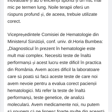
inovatoare și au o eficiență sporită și un risc mai
mic pe termen lung. Noile terapii oferă un
răspuns profund și, de aceea, trebuie utilizate
corect.
Vicepreședintele Comisiei de Hematologie din
Ministerul Sănătății, conf. univ. dr.Horia Bumbea:
„Diagnosticul în prezent în hematologie este
mult mai complex. Necesită teste de înaltă
performanță și acest lucru este dificil în practica
din România. Avem acces dificil la laboratoare
care să poată să facă aceste teste de care noi
avem nevoie pentru a evalua corect pacienții
hematologici. Mă refer la teste de înaltă
performanță, teste genetice, de analiză
moleculară. Avem medicamente noi, nu putem
să spunem că ne lispesc foarte multe din această