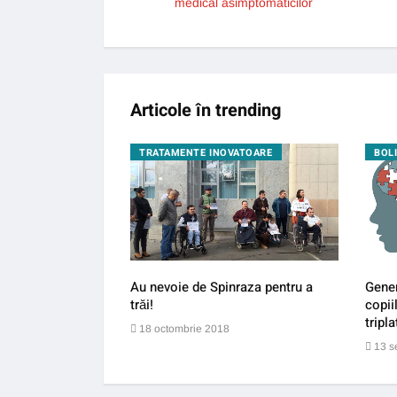
medical asimptomaticilor
Articole în trending
GIE
TRATAMENTE INOVATOARE
BOL
îi pun la pământ pe
Au nevoie de Spinraza pentru a
Gener
trăi!
copii
tripla
18 octombrie 2018
13 s