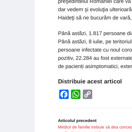
preşedintelui României care va 
dar vedem şi evoluţia ulterioară.
Haideţi să ne bucurăm de vară, 
Până astăzi, 1.817 persoane di
Până astăzi, 8 iulie, pe teritor
persoane infectate cu noul cor
pozitiv, 22.284 au fost externat
de pacienți asimptomatici, exter
Distribuie acest articol
Facebook
WhatsApp
Copy
Link
Articolul precedent
Medicii de familie trebuie să dea conce