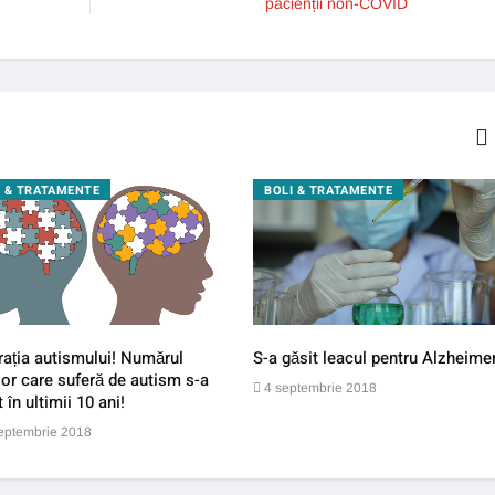
pacienții non-COVID
I & TRATAMENTE
BOLI & TRATAMENTE
ația autismului! Numărul
S-a găsit leacul pentru Alzheimer
lor care suferă de autism s-a
4 septembrie 2018
t în ultimii 10 ani!
eptembrie 2018