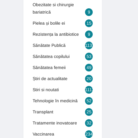
Obezitate si chirurgie
bariatrică
9
Pielea și bolile ei
15
Rezistența la antibiotice
9
Sănătate Publică
1131
Sănătatea copilului
53
Sănătatea femeii
49
Știri de actualitate
20
Stiri si noutati
1113
Tehnologie în medicină
52
Transplant
25
Tratamente inovatoare
32
Vaccinarea
234