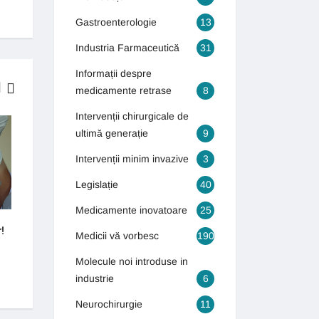
Gastroenterologie
13
Industria Farmaceutică
31
Informații despre
medicamente retrase
8
Intervenții chirurgicale de
INTERVENȚII CHIRURGICALE DE
GASTROENTEROLOGIE
ultimă generație
9
ULTIMĂ GENERAȚIE
Intervenții minim invazive
3
Legislație
40
Medicamente inovatoare
25
!
Cum puteți scăpa de varice?
Bolile bătrâneții îi 
Medicii vă vorbesc
190
tineri
4 septembrie 2018
Molecule noi introduse in
16 octombrie 2018
industrie
6
Neurochirurgie
11