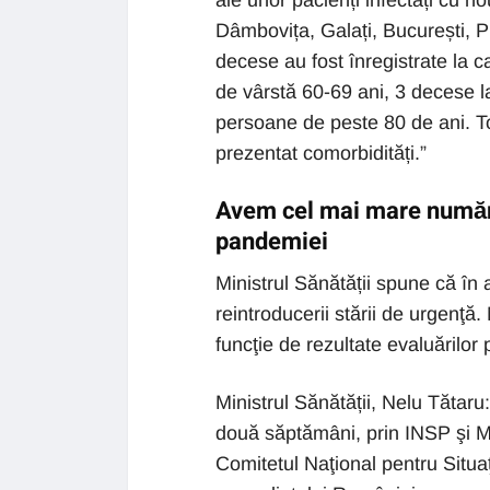
ale unor pacienți infectați cu no
Dâmbovița, Galați, București, P
decese au fost înregistrate la c
de vârstă 60-69 ani, 3 decese l
persoane de peste 80 de ani. T
prezentat comorbidități.”
Avem cel mai mare număr 
pandemiei
Ministrul Sănătății spune că în 
reintroducerii stării de urgenţă
funcţie de rezultate evaluărilor 
Ministrul Sănătății, Nelu Tătaru:
două săptămâni, prin INSP şi Mi
Comitetul Naţional pentru Situaţ