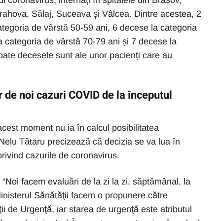
ul coronavirus, internați în spitalele din Brașov,
rahova, Sălaj, Suceava și Vâlcea. Dintre acestea, 2
ategoria de vârstă 50-59 ani, 6 decese la categoria
a categoria de vârstă 70-79 ani și 7 decese la
oate decesele sunt ale unor pacienți care au
de noi cazuri COVID de la începutul
acest moment nu ia în calcul posibilitatea
. Nelu Tătaru precizează că decizia se va lua în
privind cazurile de coronavirus.
 “Noi facem evaluări de la zi la zi, săptămânal, la
nisterul Sănătăţii facem o propunere către
ii de Urgenţă, iar starea de urgenţă este atributul