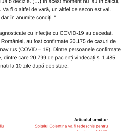
lua o decizie. (…) În acest moment nu iau în calcul,
 Va fi o altfel de vară, un altfel de sezon estival.
dar în anumite condiţii.”
agnosticate cu infecție cu COVID-19 au decedat.
iul României, au fost confirmate 30.175 de cazuri de
onavirus (COVID – 19). Dintre persoanele confirmate
e, dintre care 20.799 de pacienți vindecați și 1.485
nați la 10 zile după depistare.
Articolul următor
diu
Spitalul Colentina va fi redeschis pentru