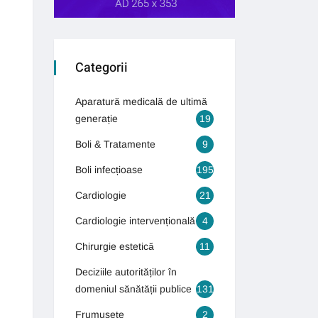
Categorii
Aparatură medicală de ultimă
generație
19
Boli & Tratamente
9
Boli infecțioase
195
Cardiologie
21
Cardiologie intervențională
4
Chirurgie estetică
11
Deciziile autorităților în
domeniul sănătății publice
131
Frumusețe
2