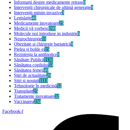
Informații despre medicamente retrase
8
Intervenții chirurgicale de ultimă generație
9
Intervenții minim invazive
3
Legislație
40
Medicamente inovatoare
25
Medicii vă vorbesc
190
Molecule noi introduse in industrie
6
Neurochirurgie
11
Obezitate si chirurgie bariatrică
9
Pielea și bolile ei
15
Rezistența la antibiotice
9
Sănătate Publică
1131
Sănătatea copilului
53
Sănătatea femeii
49
Știri de actualitate
20
Stiri si noutati
1113
Tehnologie în medicină
52
Transplant
25
Tratamente inovatoare
32
Vaccinarea
234
Facebook-f