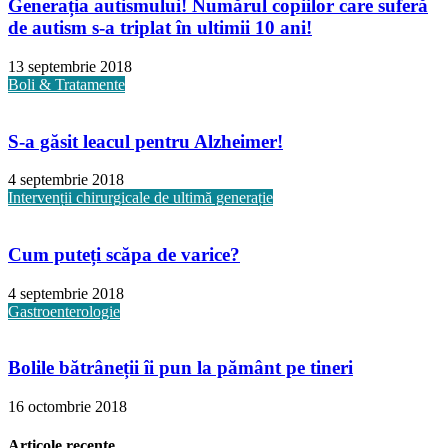
Generația autismului! Numărul copiilor care suferă
de autism s-a triplat în ultimii 10 ani!
13 septembrie 2018
Boli & Tratamente
S-a găsit leacul pentru Alzheimer!
4 septembrie 2018
Intervenții chirurgicale de ultimă generație
Cum puteți scăpa de varice?
4 septembrie 2018
Gastroenterologie
Bolile bătrâneții îi pun la pământ pe tineri
16 octombrie 2018
Articole recente