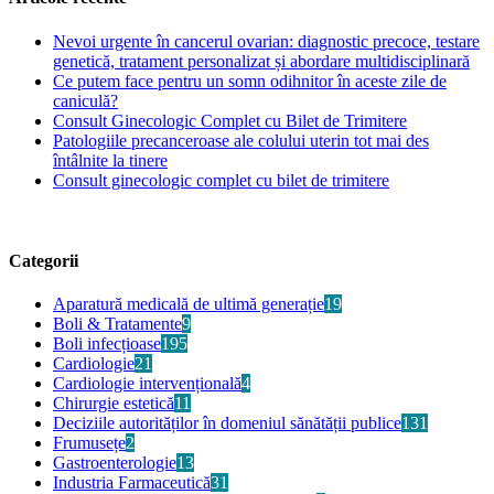
Nevoi urgente în cancerul ovarian: diagnostic precoce, testare
genetică, tratament personalizat și abordare multidisciplinară
Ce putem face pentru un somn odihnitor în aceste zile de
caniculă?
Consult Ginecologic Complet cu Bilet de Trimitere
Patologiile precanceroase ale colului uterin tot mai des
întâlnite la tinere
Consult ginecologic complet cu bilet de trimitere
Categorii
Aparatură medicală de ultimă generație
19
Boli & Tratamente
9
Boli infecțioase
195
Cardiologie
21
Cardiologie intervențională
4
Chirurgie estetică
11
Deciziile autorităților în domeniul sănătății publice
131
Frumusețe
2
Gastroenterologie
13
Industria Farmaceutică
31