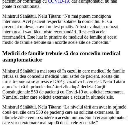
pacienților confirmați cu
COVID-19
, dar asimptomatici nu mai
poate fi condiționată.
Ministrul Sănătății, Nelu Tătaru: “Nu mai putem condiționa
internarea. Acel pacient respectă izolarea la domiciliu. El s-a
prezentat undeva, a avut un test pozitiv. A fost evaluat, a refuzat
internarea, i s-au făcut niște recomandări. Respectă acele
recomandări. Este luat în primire de medicul de familie şi acest
medic de familie trebuie să-i acorde acele zile de concediu.”
Medicii de familie trebuie să dea concediu medical
asimptomaticilor
Ministrul Sănătăţii a mai spus că în cazul în care medicul de familie
refuză să dea concediu medical unui astfel de pacient, acesta din
urmă trebuie să se adreseze DSP și cazul va fi cercetat. Nelu Tătaru
a precizat că în primele două-trei zile după decizia Curţii
Constituţionale 550 de pacienţi cu Covid-19 au solicitat externarea.
Numărul celor care solicită externare a scăzut în ultimele zile.
Ministrul Sănătății, Nelu Tătaru: “La nivelul ţării am avut în primele
două-trei zile cam 550 de pacienţi care au solicitat externarea. În
ultimele zile avem o scădere a acestui număr. Sunt cei asimptomatici
care vor o externare mai rapidă decât cele zece zile.”