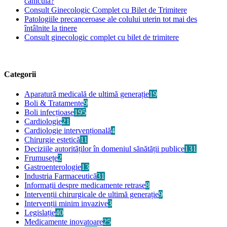
caniculă?
Consult Ginecologic Complet cu Bilet de Trimitere
Patologiile precanceroase ale colului uterin tot mai des
întâlnite la tinere
Consult ginecologic complet cu bilet de trimitere
Categorii
Aparatură medicală de ultimă generație
19
Boli & Tratamente
9
Boli infecțioase
195
Cardiologie
21
Cardiologie intervențională
4
Chirurgie estetică
11
Deciziile autorităților în domeniul sănătății publice
131
Frumusețe
2
Gastroenterologie
13
Industria Farmaceutică
31
Informații despre medicamente retrase
8
Intervenții chirurgicale de ultimă generație
9
Intervenții minim invazive
3
Legislație
40
Medicamente inovatoare
25