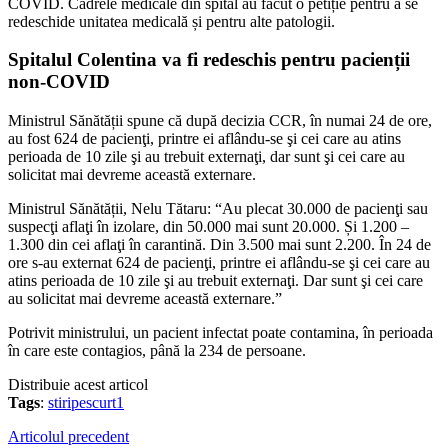
COVID. Cadrele medicale din spital au făcut o petiție pentru a se
redeschide unitatea medicală și pentru alte patologii.
Spitalul Colentina va fi redeschis pentru pacienții
non-COVID
Ministrul Sănătății spune că după decizia CCR, în numai 24 de ore,
au fost 624 de pacienţi, printre ei aflându-se şi cei care au atins
perioada de 10 zile şi au trebuit externaţi, dar sunt şi cei care au
solicitat mai devreme această externare.
Ministrul Sănătății, Nelu Tătaru: “Au plecat 30.000 de pacienţi sau
suspecţi aflaţi în izolare, din 50.000 mai sunt 20.000. Și 1.200 –
1.300 din cei aflaţi în carantină. Din 3.500 mai sunt 2.200. În 24 de
ore s-au externat 624 de pacienţi, printre ei aflându-se şi cei care au
atins perioada de 10 zile şi au trebuit externaţi. Dar sunt şi cei care
au solicitat mai devreme această externare.”
Potrivit ministrului, un pacient infectat poate contamina, în perioada
în care este contagios, până la 234 de persoane.
Distribuie acest articol
Tags
:
stiripescurt1
Articolul precedent