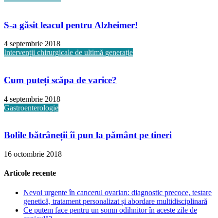
S-a găsit leacul pentru Alzheimer!
4 septembrie 2018
Intervenții chirurgicale de ultimă generație
Cum puteți scăpa de varice?
4 septembrie 2018
Gastroenterologie
Bolile bătrâneții îi pun la pământ pe tineri
16 octombrie 2018
Articole recente
Nevoi urgente în cancerul ovarian: diagnostic precoce, testare
genetică, tratament personalizat și abordare multidisciplinară
Ce putem face pentru un somn odihnitor în aceste zile de