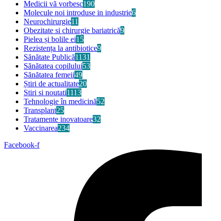
Medicii vă vorbesc
190
Molecule noi introduse in industrie
6
Neurochirurgie
11
Obezitate si chirurgie bariatrică
9
Pielea și bolile ei
15
Rezistența la antibiotice
9
Sănătate Publică
1131
Sănătatea copilului
53
Sănătatea femeii
49
Știri de actualitate
20
Stiri si noutati
1113
Tehnologie în medicină
52
Transplant
25
Tratamente inovatoare
32
Vaccinarea
234
Facebook-f