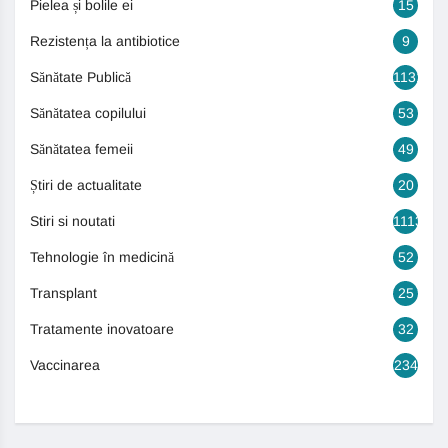
Pielea și bolile ei
15
Rezistența la antibiotice
9
Sănătate Publică
1131
Sănătatea copilului
53
Sănătatea femeii
49
Știri de actualitate
20
Stiri si noutati
1113
Tehnologie în medicină
52
Transplant
25
Tratamente inovatoare
32
Vaccinarea
234