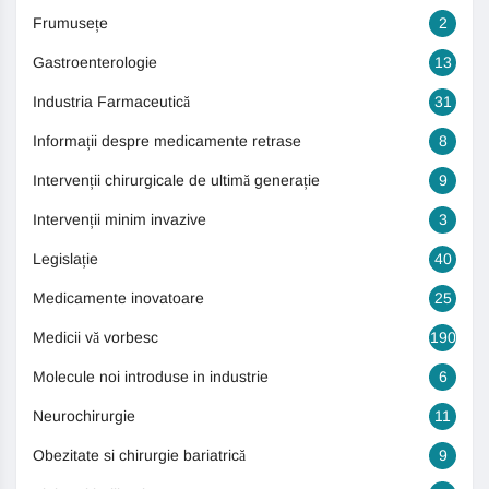
Frumusețe
2
Gastroenterologie
13
Industria Farmaceutică
31
Informații despre medicamente retrase
8
Intervenții chirurgicale de ultimă generație
9
Intervenții minim invazive
3
Legislație
40
Medicamente inovatoare
25
Medicii vă vorbesc
190
Molecule noi introduse in industrie
6
Neurochirurgie
11
Obezitate si chirurgie bariatrică
9