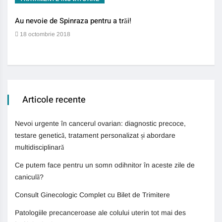
Au nevoie de Spinraza pentru a trăi!
Gene
auti
18 octombrie 2018
13 
Articole recente
Nevoi urgente în cancerul ovarian: diagnostic precoce,
testare genetică, tratament personalizat și abordare
multidisciplinară
Ce putem face pentru un somn odihnitor în aceste zile de
caniculă?
Consult Ginecologic Complet cu Bilet de Trimitere
Patologiile precanceroase ale colului uterin tot mai des