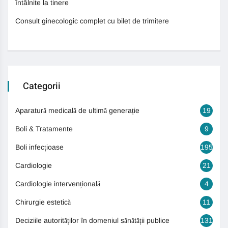
întâlnite la tinere
Consult ginecologic complet cu bilet de trimitere
Categorii
Aparatură medicală de ultimă generație
19
Boli & Tratamente
9
Boli infecțioase
195
Cardiologie
21
Cardiologie intervențională
4
Chirurgie estetică
11
Deciziile autorităților în domeniul sănătății publice
131