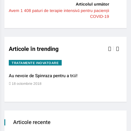
Articolul următor
Avem 1 408 paturi de terapie intensivă pentru pacienții
COVID-19
Articole în trending
TRATAMENTE INOVATOARE
BO
Au nevoie de Spinraza pentru a trăi!
Gene
auti
18 octombrie 2018
13 
Articole recente