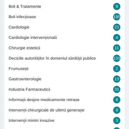
Boli & Tratamente
9
Boli infecțioase
195
Cardiologie
21
Cardiologie intervențională
4
Chirurgie estetică
11
Deciziile autorităților în domeniul sănătății publice
131
Frumusețe
2
Gastroenterologie
13
Industria Farmaceutică
31
Informații despre medicamente retrase
8
Intervenții chirurgicale de ultimă generație
9
Intervenții minim invazive
3