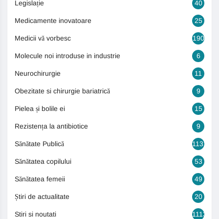
Legislație
40
Medicamente inovatoare
25
Medicii vă vorbesc
190
Molecule noi introduse in industrie
6
Neurochirurgie
11
Obezitate si chirurgie bariatrică
9
Pielea și bolile ei
15
Rezistența la antibiotice
9
Sănătate Publică
1131
Sănătatea copilului
53
Sănătatea femeii
49
Știri de actualitate
20
Stiri si noutati
1113