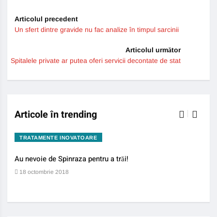
Articolul precedent
Un sfert dintre gravide nu fac analize în timpul sarcinii
Articolul următor
Spitalele private ar putea oferi servicii decontate de stat
Articole în trending
TRATAMENTE INOVATOARE
BO
Au nevoie de Spinraza pentru a trăi!
Gene
auti
18 octombrie 2018
13 