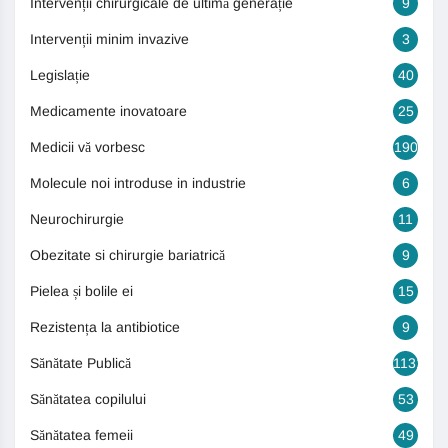
Intervenții chirurgicale de ultimă generație
9
Intervenții minim invazive
3
Legislație
40
Medicamente inovatoare
25
Medicii vă vorbesc
190
Molecule noi introduse in industrie
6
Neurochirurgie
11
Obezitate si chirurgie bariatrică
9
Pielea și bolile ei
15
Rezistența la antibiotice
9
Sănătate Publică
1131
Sănătatea copilului
53
Sănătatea femeii
49