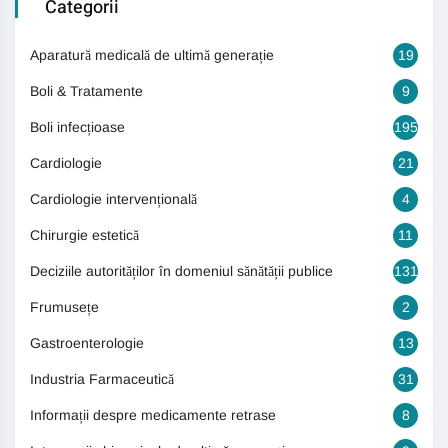
Categorii
Aparatură medicală de ultimă generație
19
Boli & Tratamente
9
Boli infecțioase
195
Cardiologie
21
Cardiologie intervențională
4
Chirurgie estetică
11
Deciziile autorităților în domeniul sănătății publice
131
Frumusețe
2
Gastroenterologie
13
Industria Farmaceutică
31
Informații despre medicamente retrase
8