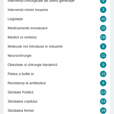
Intervenții chirurgicale de ultimă generație
9
Intervenții minim invazive
3
Legislație
40
Medicamente inovatoare
25
Medicii vă vorbesc
190
Molecule noi introduse in industrie
6
Neurochirurgie
11
Obezitate si chirurgie bariatrică
9
Pielea și bolile ei
15
Rezistența la antibiotice
9
Sănătate Publică
1131
Sănătatea copilului
53
Sănătatea femeii
49