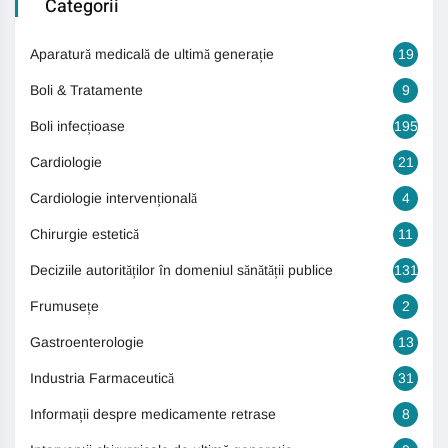
Categorii
Aparatură medicală de ultimă generație
19
Boli & Tratamente
9
Boli infecțioase
195
Cardiologie
21
Cardiologie intervențională
4
Chirurgie estetică
11
Deciziile autorităților în domeniul sănătății publice
131
Frumusețe
2
Gastroenterologie
13
Industria Farmaceutică
31
Informații despre medicamente retrase
8