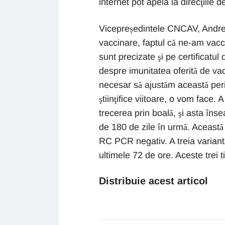
internet pot apela la direcţiile d
Vicepreședintele CNCAV, Andrei 
vaccinare, faptul că ne-am vacc
sunt precizate şi pe certificatul 
despre imunitatea oferită de va
necesar să ajustăm această per
ştiinţifice viitoare, o vom face.
trecerea prin boală, şi asta în
de 180 de zile în urmă. Această 
RC PCR negativ. A treia varian
ultimele 72 de ore. Aceste trei 
Distribuie acest articol