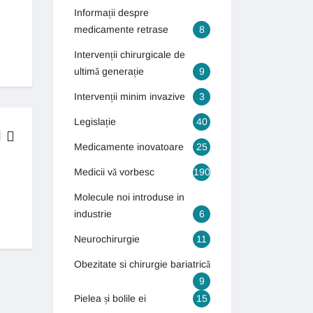
Informații despre
medicamente retrase
8
Intervenții chirurgicale de
ultimă generație
9
Intervenții minim invazive
3
Legislație
40
Medicamente inovatoare
25
BOLI & TRATAMENTE
Medicii vă vorbesc
190
Molecule noi introduse in
Generația autismului! Numărul copiilor care suferă de autism s-a tr
industrie
6
13 septembrie 2018
Neurochirurgie
11
Obezitate si chirurgie bariatrică
9
Pielea și bolile ei
15