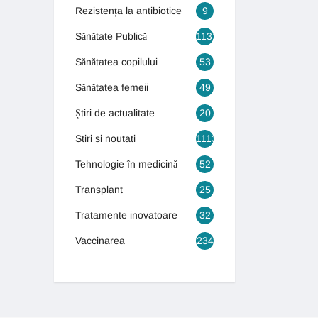
Rezistența la antibiotice
9
Sănătate Publică
1131
Sănătatea copilului
53
Sănătatea femeii
49
Știri de actualitate
20
Stiri si noutati
1113
Tehnologie în medicină
52
Transplant
25
Tratamente inovatoare
32
Vaccinarea
234