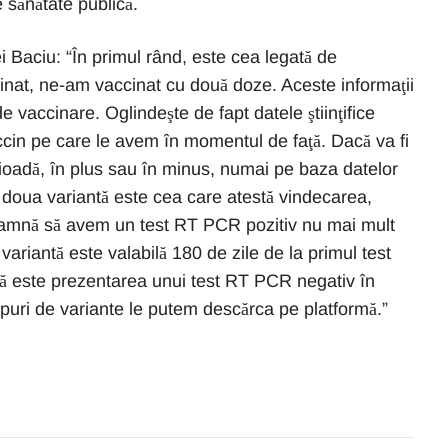
e sănătate publică.
Baciu: “În primul rând, este cea legată de
inat, ne-am vaccinat cu două doze. Aceste informaţii
de vaccinare. Oglindeşte de fapt datele ştiinţifice
ccin pe care le avem în momentul de faţă. Dacă va fi
ioadă, în plus sau în minus, numai pe baza datelor
 A doua variantă este cea care atestă vindecarea,
seamnă să avem un test RT PCR pozitiv nu mai mult
variantă este valabilă 180 de zile de la primul test
tă este prezentarea unui test RT PCR negativ în
tipuri de variante le putem descărca pe platformă.”