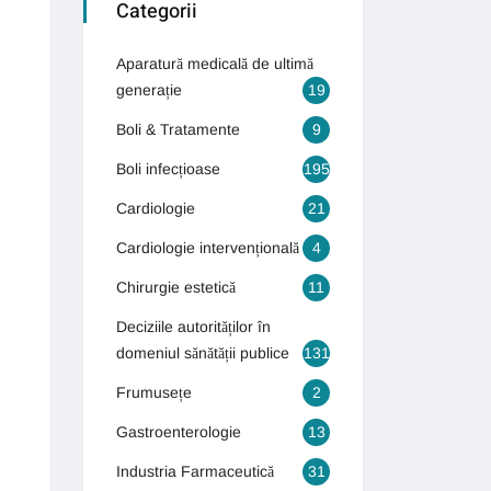
Categorii
Aparatură medicală de ultimă
generație
19
Boli & Tratamente
9
Boli infecțioase
195
Cardiologie
21
Cardiologie intervențională
4
Chirurgie estetică
11
Deciziile autorităților în
domeniul sănătății publice
131
Frumusețe
2
Gastroenterologie
13
Industria Farmaceutică
31