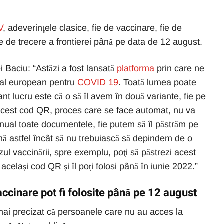
V
, adeverinţele clasice, fie de vaccinare, fie de
ele de trecere a frontierei până pe data de 12 august.
Baciu: “Astăzi a fost lansată
platforma
prin care ne
ital european pentru
COVID 19
. Toată lumea poate
ant lucru este că o să îl avem în două variante, fie pe
cest cod QR, proces care se face automat, nu va
anual toate documentele, fie putem să îl păstrăm pe
mă astfel încât să nu trebuiască să depindem de o
zul vaccinării, spre exemplu, poţi să păstrezi acest
celaşi cod QR şi îl poţi folosi până în iunie 2022.”
ccinare pot fi folosite până pe 12 august
i precizat că persoanele care nu au acces la