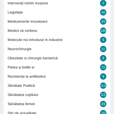
Intervenții minim invazive
3
Legislație
40
Medicamente inovatoare
25
Medicii vă vorbesc
190
Molecule noi introduse in industrie
6
Neurochirurgie
11
Obezitate si chirurgie bariatrică
9
Pielea și bolile ei
15
Rezistența la antibiotice
9
Sănătate Publică
1131
Sănătatea copilului
53
Sănătatea femeii
49
Știri de actualitate
20