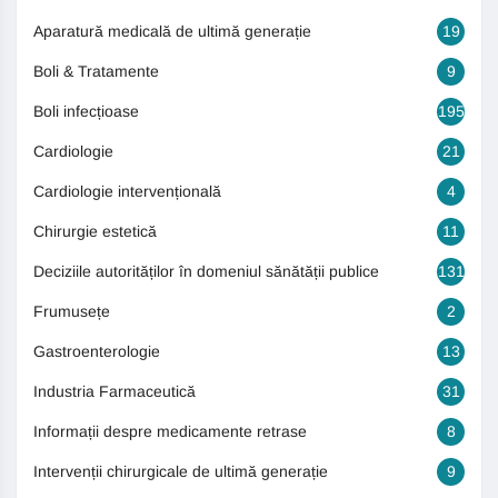
Aparatură medicală de ultimă generație
19
Boli & Tratamente
9
Boli infecțioase
195
Cardiologie
21
Cardiologie intervențională
4
Chirurgie estetică
11
Deciziile autorităților în domeniul sănătății publice
131
Frumusețe
2
Gastroenterologie
13
Industria Farmaceutică
31
Informații despre medicamente retrase
8
Intervenții chirurgicale de ultimă generație
9