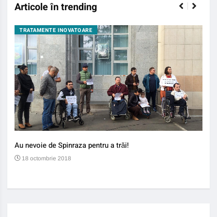
Articole în trending
TRATAMENTE INOVATOARE
BO
Au nevoie de Spinraza pentru a trăi!
Gene
auti
18 octombrie 2018
13