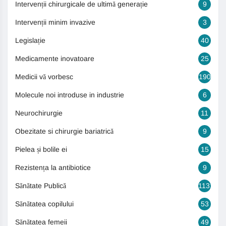
Intervenții chirurgicale de ultimă generație
9
Intervenții minim invazive
3
Legislație
40
Medicamente inovatoare
25
Medicii vă vorbesc
190
Molecule noi introduse in industrie
6
Neurochirurgie
11
Obezitate si chirurgie bariatrică
9
Pielea și bolile ei
15
Rezistența la antibiotice
9
Sănătate Publică
1131
Sănătatea copilului
53
Sănătatea femeii
49