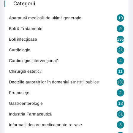
Categorii
Aparatură medicală de ultimă generație
19
Boli & Tratamente
9
Boli infecțioase
195
Cardiologie
21
Cardiologie intervențională
4
Chirurgie estetică
11
Deciziile autorităților în domeniul sănătății publice
131
Frumusețe
2
Gastroenterologie
13
Industria Farmaceutică
31
Informații despre medicamente retrase
8