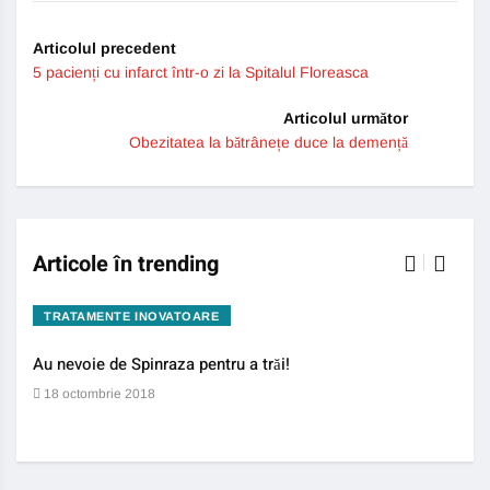
Articolul precedent
5 pacienți cu infarct într-o zi la Spitalul Floreasca
Articolul următor
Obezitatea la bătrânețe duce la demență
Articole în trending
TRATAMENTE INOVATOARE
BO
Au nevoie de Spinraza pentru a trăi!
Gene
auti
18 octombrie 2018
13 