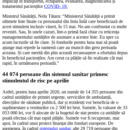
implicați în transportul, echiparea, evaluarea, diagnosticarea și
tratamentul pacienților
COVID- 19.
Ministrul Sănătății, Nelu Tătaru: “Ministerul Sănătății a primit
ultimele liste finale cu personalul din linia întâi care beneficiază de
acest stimulent inclusiv vineri, în 15 mai. Ne-am confruntat cu multe
reveniri. Sau, în unele cazuri, într-o primă fază chiar cu reticența
managementului unităților de asumare a acestor liste. Eu sper ca
acum lucrurile să fie clare. Și fondurile pentru luna mai să poată
ajunge mai repede la oamenii care au muncit din greu perioada
aceasta. Și care merită din plin această recunoaștere a efortului depus
în beneficiul pacienților. Am cerut ca plățile să fie realizate cât mai
rapid, în următoarea perioadă.”
44 074 persoane din sistemul sanitar primesc
stimulentul de risc pe aprilie
Astfel, pentru luna aprilie 2020, un număr de 14 355 persoane din
cadrul unităților de primiri urgențe, serviciilor de ambulanță,
direcțiilor de sănătate publică, dar și rezidenți vor beneficia de o
suplimentare a veniturilor cu 2 500 lei brut. Sumele, în valoare de 33
053 000 lei, vor fi alocate de la bugetul de stat pentru ca unitățile să
poată efectua cât mai rapid plățile. Sumele vor fi recuperate, mai
apoi, în cadrul unui proiect finanțat din fonduri europene. De
asemenea, în cadrul
sistemului sanitar
, alte 29 719 persoane din