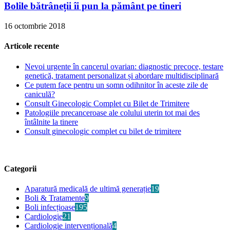
Bolile bătrâneții îi pun la pământ pe tineri
16 octombrie 2018
Articole recente
Nevoi urgente în cancerul ovarian: diagnostic precoce, testare
genetică, tratament personalizat și abordare multidisciplinară
Ce putem face pentru un somn odihnitor în aceste zile de
caniculă?
Consult Ginecologic Complet cu Bilet de Trimitere
Patologiile precanceroase ale colului uterin tot mai des
întâlnite la tinere
Consult ginecologic complet cu bilet de trimitere
Categorii
Aparatură medicală de ultimă generație
19
Boli & Tratamente
9
Boli infecțioase
195
Cardiologie
21
Cardiologie intervențională
4