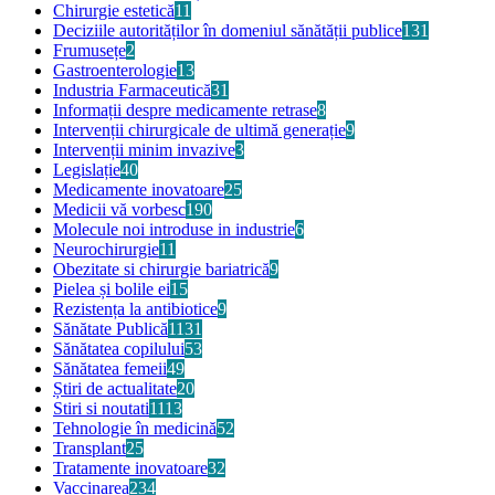
Chirurgie estetică
11
Deciziile autorităților în domeniul sănătății publice
131
Frumusețe
2
Gastroenterologie
13
Industria Farmaceutică
31
Informații despre medicamente retrase
8
Intervenții chirurgicale de ultimă generație
9
Intervenții minim invazive
3
Legislație
40
Medicamente inovatoare
25
Medicii vă vorbesc
190
Molecule noi introduse in industrie
6
Neurochirurgie
11
Obezitate si chirurgie bariatrică
9
Pielea și bolile ei
15
Rezistența la antibiotice
9
Sănătate Publică
1131
Sănătatea copilului
53
Sănătatea femeii
49
Știri de actualitate
20
Stiri si noutati
1113
Tehnologie în medicină
52
Transplant
25
Tratamente inovatoare
32
Vaccinarea
234