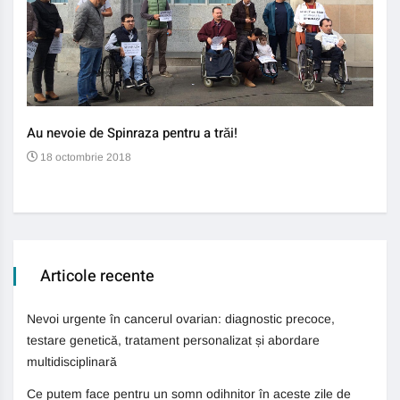
Au nevoie de Spinraza pentru a trăi!
Gene
auti
18 octombrie 2018
13
Articole recente
Nevoi urgente în cancerul ovarian: diagnostic precoce,
testare genetică, tratament personalizat și abordare
multidisciplinară
Ce putem face pentru un somn odihnitor în aceste zile de