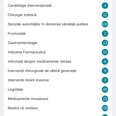
Cardiologie intervențională
4
Chirurgie estetică
11
Deciziile autorităților în domeniul sănătății publice
131
Frumusețe
2
Gastroenterologie
13
Industria Farmaceutică
31
Informații despre medicamente retrase
8
Intervenții chirurgicale de ultimă generație
9
Intervenții minim invazive
3
Legislație
40
Medicamente inovatoare
25
Medicii vă vorbesc
190