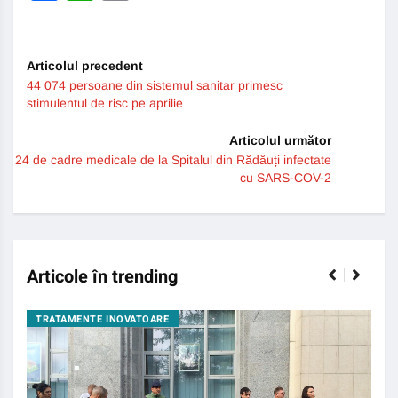
Link
Articolul precedent
44 074 persoane din sistemul sanitar primesc
stimulentul de risc pe aprilie
Articolul următor
24 de cadre medicale de la Spitalul din Rădăuți infectate
cu SARS-COV-2
Articole în trending
TRATAMENTE INOVATOARE
BO