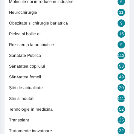
Molecule noi introduse in industrie
6
Neurochirurgie
11
Obezitate si chirurgie bariatrică
9
Pielea și bolile ei
15
Rezistența la antibiotice
9
Sănătate Publică
1131
Sănătatea copilului
53
Sănătatea femeii
49
Știri de actualitate
20
Stiri si noutati
1113
Tehnologie în medicină
52
Transplant
25
Tratamente inovatoare
32