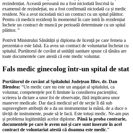
rezindențiat. Această persoană nu a fost niciodată înscrisă la
examenul de rezindețiat, nu a fost confirmată niciodată ca și medic
resident. Nu a avut niciodată nici un contract cu un spital plătitor.
Pentru că medicii rezidenți în momentul în care intră în rezidențiat
încheie un contract de muncă pe perioadă determinate cu un spital
plătitor. ”
Potrivit Ministrului Sănătății și diploma de licență pe care femeia a
prezentat-o este falsă. Ea avea un contract de voluntariat încheiat cu
spitalul. Purtătorul de cuvânt al unității sanitare spune că tânăra are
toate documentele care atestă că este medic voluntar.
Fals medic ginecolog într-un spital de stat
Purtătorul de cuvânt al Spitalului Județean Ilfov, dr. Dan
Blendea:
“Un medic care nu este un angajat al spitalului, ca
voluntar, competențele pot fi limitate la consilierea pacienților,
scrierea la dictare a unor foi de observație, fără implicarea unor
manevre medicale. Dar dacă medicul șef de secție îi dă sub
supraveghere atribuții de a da un instrumentar la mână, de a duce o
tăviță de instrumente, poate să le facă. Este totuși medic. Ne-am pus
și problema legitimității acelor diplome.
Până la proba contrarie,
documentele pe care le avem noi și care sunt inserate în acel
contract de voluntariat atestă că doamna este medic
.”