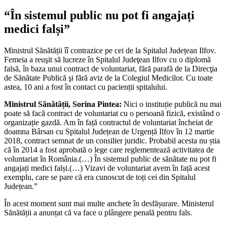
“În sistemul public nu pot fi angajați
medici falși”
Ministrul Sănătății îî contrazice pe cei de la Spitalul Județean Ilfov.
Femeia a reuşit să lucreze în Spitalul Judeţean Ilfov cu o diplomă
falsă, în baza unui contract de voluntariat, fără parafă de la Direcţia
de Sănătate Publică şi fără aviz de la Colegiul Medicilor. Cu toate
astea, 10 ani a fost în contact cu pacienții spitalului.
Ministrul Sănătății, Sorina Pintea:
Nici o instituție publică nu mai
poate să facă contract de voluntariat cu o persoană fizică, existând o
organizație gazdă. Am în față contractul de voluntariat încheiat de
doamna Bârsan cu Spitalul Județean de Urgență Ilfov în 12 martie
2018, contract semnat de un consilier juridic. Probabil acesta nu știa
că în 2014 a fost aprobată o lege care reglementează activitatea de
voluntariat în România.(…) În sistemul public de sănătate nu pot fi
angajați medici falși.(…) Vizavi de voluntariat avem în față acest
exemplu, care se pare că era cunoscut de toți cei din Spitalul
Județean.”
În acest moment sunt mai multe anchete în desfășurare. Ministerul
Sănătății a anunțat că va face o plângere penală pentru fals.