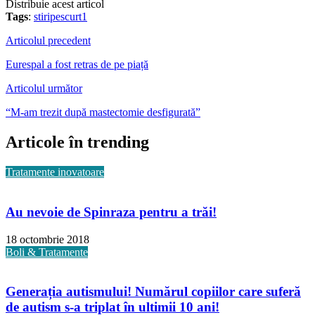
Distribuie acest articol
Tags
:
stiripescurt1
Articolul precedent
Eurespal a fost retras de pe piață
Articolul următor
“M-am trezit după mastectomie desfigurată”
Articole în trending
Tratamente inovatoare
Au nevoie de Spinraza pentru a trăi!
18 octombrie 2018
Boli & Tratamente
Generația autismului! Numărul copiilor care suferă
de autism s-a triplat în ultimii 10 ani!