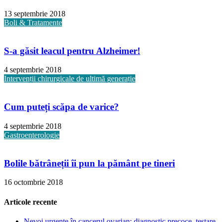
13 septembrie 2018
Boli & Tratamente
S-a găsit leacul pentru Alzheimer!
4 septembrie 2018
Intervenții chirurgicale de ultimă generație
Cum puteți scăpa de varice?
4 septembrie 2018
Gastroenterologie
Bolile bătrâneții îi pun la pământ pe tineri
16 octombrie 2018
Articole recente
Nevoi urgente în cancerul ovarian: diagnostic precoce, testare