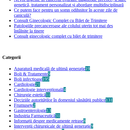
genetică, tratament personalizat și abordare multidisciplinară
Ce putem face pentru un somn odihnitor în aceste zile de
caniculă?
Consult Ginecologic Complet cu Bilet de Trimitere
Patologiile precanceroase ale colului uterin tot mai des
întâlnite la tinere
Consult ginecologic complet cu bilet de trimitere
Categorii
Aparatură medicală de ultimă generație
19
Boli & Tratamente
9
Boli infecțioase
195
Cardiologie
21
Cardiologie intervențională
4
Chirurgie estetică
11
Deciziile autorităților în domeniul sănătății publice
131
Frumusețe
2
Gastroenterologie
13
Industria Farmaceutică
31
Informații despre medicamente retrase
8
Intervenții chirurgicale de ultimă generație
9