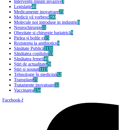
Intervenții minim invazive
3
Legislație
40
Medicamente inovatoare
25
Medicii vă vorbesc
190
Molecule noi introduse in industrie
6
Neurochirurgie
11
Obezitate si chirurgie bariatrică
9
Pielea și bolile ei
15
Rezistența la antibiotice
9
Sănătate Publică
1131
Sănătatea copilului
53
Sănătatea femeii
49
Știri de actualitate
20
Stiri si noutati
1113
Tehnologie în medicină
52
Transplant
25
Tratamente inovatoare
32
Vaccinarea
234
Facebook-f