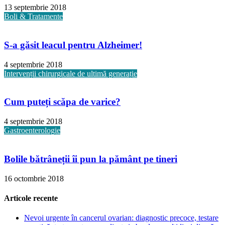
13 septembrie 2018
Boli & Tratamente
S-a găsit leacul pentru Alzheimer!
4 septembrie 2018
Intervenții chirurgicale de ultimă generație
Cum puteți scăpa de varice?
4 septembrie 2018
Gastroenterologie
Bolile bătrâneții îi pun la pământ pe tineri
16 octombrie 2018
Articole recente
Nevoi urgente în cancerul ovarian: diagnostic precoce, testare