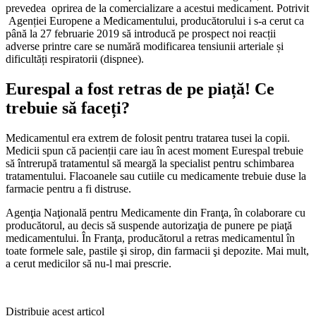
prevedea oprirea de la comercializare a acestui medicament. Potrivit
Agenției Europene a Medicamentului, producătorului i s-a cerut ca
până la 27 februarie 2019 să introducă pe prospect noi reacții
adverse printre care se numără modificarea tensiunii arteriale și
dificultăți respiratorii (dispnee).
Eurespal a fost retras de pe piață! Ce
trebuie să faceți?
Medicamentul era extrem de folosit pentru tratarea tusei la copii.
Medicii spun că pacienții care iau în acest moment Eurespal trebuie
să întrerupă tratamentul să meargă la specialist pentru schimbarea
tratamentului. Flacoanele sau cutiile cu medicamente trebuie duse la
farmacie pentru a fi distruse.
Agenţia Naţională pentru Medicamente din Franţa, în colaborare cu
producătorul, au decis să suspende autorizaţia de punere pe piaţă
medicamentului. În Franţa, producătorul a retras medicamentul în
toate formele sale, pastile şi sirop, din farmacii şi depozite. Mai mult,
a cerut medicilor să nu-l mai prescrie.
Distribuie acest articol