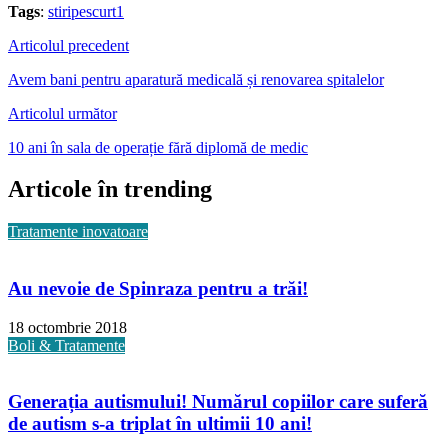
Tags
:
stiripescurt1
Articolul precedent
Avem bani pentru aparatură medicală și renovarea spitalelor
Articolul următor
10 ani în sala de operație fără diplomă de medic
Articole în trending
Tratamente inovatoare
Au nevoie de Spinraza pentru a trăi!
18 octombrie 2018
Boli & Tratamente
Generația autismului! Numărul copiilor care suferă
de autism s-a triplat în ultimii 10 ani!