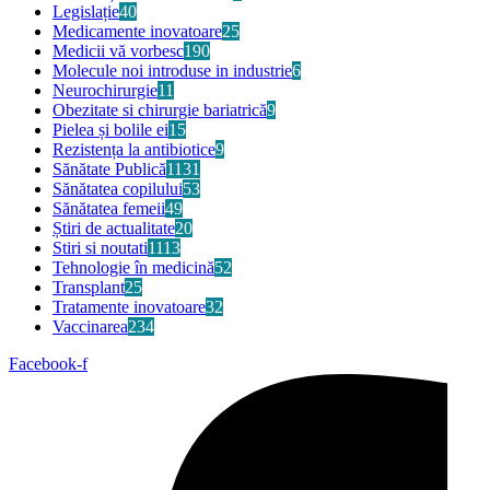
Legislație
40
Medicamente inovatoare
25
Medicii vă vorbesc
190
Molecule noi introduse in industrie
6
Neurochirurgie
11
Obezitate si chirurgie bariatrică
9
Pielea și bolile ei
15
Rezistența la antibiotice
9
Sănătate Publică
1131
Sănătatea copilului
53
Sănătatea femeii
49
Știri de actualitate
20
Stiri si noutati
1113
Tehnologie în medicină
52
Transplant
25
Tratamente inovatoare
32
Vaccinarea
234
Facebook-f