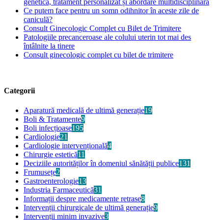
genetică, tratament personalizat și abordare multidisciplinară
Ce putem face pentru un somn odihnitor în aceste zile de
caniculă?
Consult Ginecologic Complet cu Bilet de Trimitere
Patologiile precanceroase ale colului uterin tot mai des
întâlnite la tinere
Consult ginecologic complet cu bilet de trimitere
Categorii
Aparatură medicală de ultimă generație
19
Boli & Tratamente
9
Boli infecțioase
195
Cardiologie
21
Cardiologie intervențională
4
Chirurgie estetică
11
Deciziile autorităților în domeniul sănătății publice
131
Frumusețe
2
Gastroenterologie
13
Industria Farmaceutică
31
Informații despre medicamente retrase
8
Intervenții chirurgicale de ultimă generație
9
Intervenții minim invazive
3