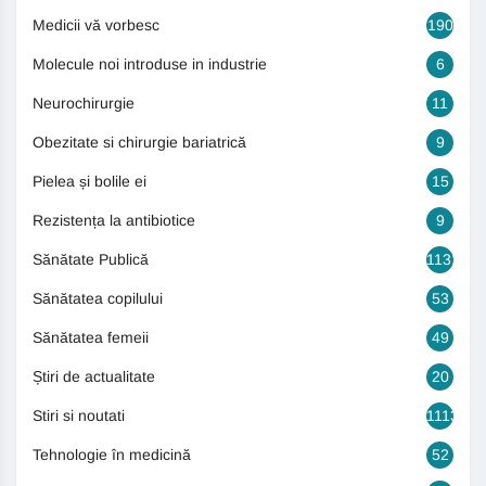
Medicii vă vorbesc
190
Molecule noi introduse in industrie
6
Neurochirurgie
11
Obezitate si chirurgie bariatrică
9
Pielea și bolile ei
15
Rezistența la antibiotice
9
Sănătate Publică
1131
Sănătatea copilului
53
Sănătatea femeii
49
Știri de actualitate
20
Stiri si noutati
1113
Tehnologie în medicină
52