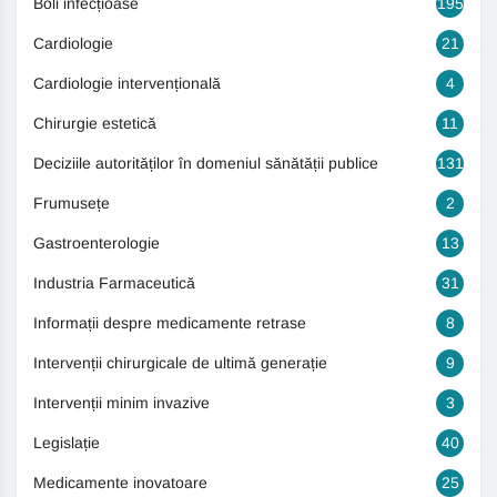
Boli infecțioase
195
Cardiologie
21
Cardiologie intervențională
4
Chirurgie estetică
11
Deciziile autorităților în domeniul sănătății publice
131
Frumusețe
2
Gastroenterologie
13
Industria Farmaceutică
31
Informații despre medicamente retrase
8
Intervenții chirurgicale de ultimă generație
9
Intervenții minim invazive
3
Legislație
40
Medicamente inovatoare
25