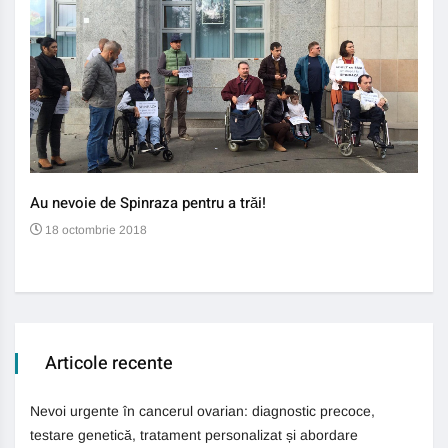
Au nevoie de Spinraza pentru a trăi!
Gene
auti
18 octombrie 2018
13
Articole recente
Nevoi urgente în cancerul ovarian: diagnostic precoce,
testare genetică, tratament personalizat și abordare