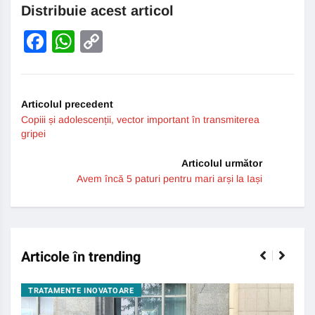
Distribuie acest articol
Facebook
WhatsApp
Copy
Link
Articolul precedent
Copiii și adolescenții, vector important în transmiterea
gripei
Articolul următor
Avem încă 5 paturi pentru mari arși la Iași
Articole în trending
TRATAMENTE INOVATOARE
BO