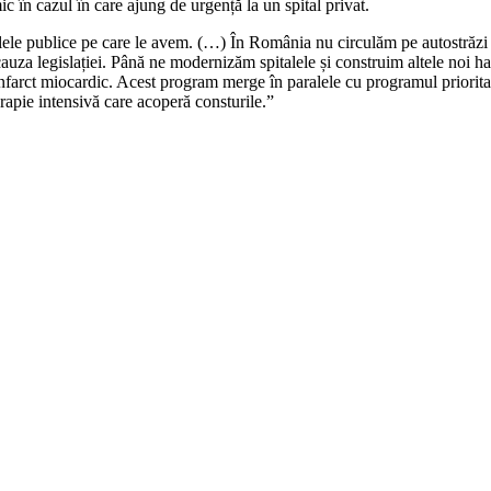
ic în cazul în care ajung de urgență la un spital privat.
lele publice pe care le avem. (…) În România nu circulăm pe autostrăzi 
za legislației. Până ne modernizăm spitalele și construim altele noi haid
 infarct miocardic. Acest program merge în paralele cu programul prioritar
erapie intensivă care acoperă consturile.”