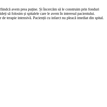
fiindcă avem prea puține. Și încercăm să le construim prin fonduri
eți să folosim și spitalele care le avem în interesul pacientului.
 de terapie intensivă. Pacienții cu infarct nu pleacă imediat din spital.