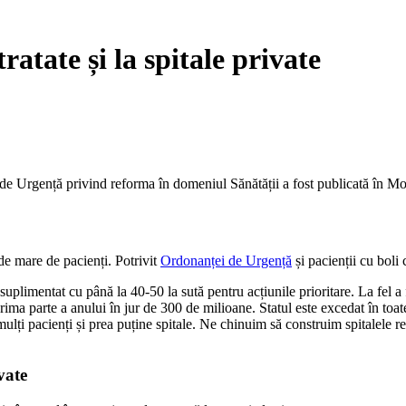
ratate și la spitale private
a de Urgență privind reforma în domeniul Sănătății a fost publicată în Mo
de mare de pacienți. Potrivit
Ordonanței de Urgență
și pacienții cu boli 
 suplimentat cu până la 40-50 la sută pentru acțiunile prioritare. La fel
rima parte a anului în jur de 300 de milioane. Statul este excedat în 
ulți pacienți și prea puține spitale. Ne chinuim să construim spitalele r
vate