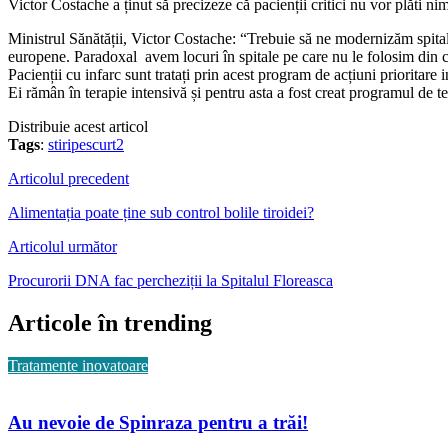
Victor Costache a ținut să precizeze că pacienții critici nu vor plăti nim
Ministrul Sănătății, Victor Costache: “Trebuie să ne modernizăm spita
europene. Paradoxal avem locuri în spitale pe care nu le folosim din cau
Pacienții cu infarc sunt tratați prin acest program de acțiuni prioritare
Ei rămân în terapie intensivă și pentru asta a fost creat programul de t
Distribuie acest articol
Tags
:
stiripescurt2
Articolul precedent
Alimentația poate ține sub control bolile tiroidei?
Articolul următor
Procurorii DNA fac percheziții la Spitalul Floreasca
Articole în trending
Tratamente inovatoare
Au nevoie de Spinraza pentru a trăi!