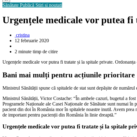
Sănătate Publică
Stiri si noutati
Urgențele medicale vor putea fi t
cristina
12 februarie 2020
2 minute timp de citire
Urgențele medicale vor putea fi tratate și la spitale private. Ordonanț
Bani mai mulți pentru acțiunile prioritare
Ministrul Sănătății spune că spitalele de stat sunt depășite de numărul 
Ministrul Sănătății, Victor Costache: “În ambele cazuri, bugetul a fost
Programele Naționale ale Casei Naționale de Sănătate sunt numai în p
pacient din doi în România mor în spitalele noastre inutil. Avem prea m
de important pentru pacienții din România în linie dreaptă.”
Urgențele medicale vor putea fi tratate și la spitale pri