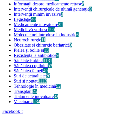
Informații despre medicamente retrase
8
Intervenții chirurgicale de ultimă generație
9
Intervenții minim invazive
3
Legislație
40
Medicamente inovatoare
25
Medicii vă vorbesc
190
Molecule noi introduse in industrie
6
Neurochirurgie
11
Obezitate si chirurgie bariatrică
9
Pielea și bolile ei
15
Rezistența la antibiotice
9
Sănătate Publică
1131
Sănătatea copilului
53
Sănătatea femeii
49
Știri de actualitate
20
Stiri si noutati
1113
Tehnologie în medicină
52
Transplant
25
Tratamente inovatoare
32
Vaccinarea
234
Facebook-f