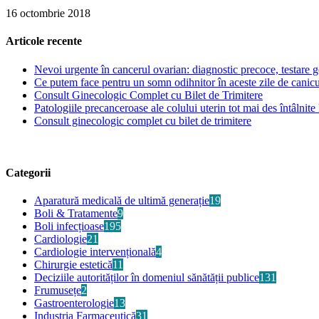
16 octombrie 2018
Articole recente
Nevoi urgente în cancerul ovarian: diagnostic precoce, testare ge
Ce putem face pentru un somn odihnitor în aceste zile de canic
Consult Ginecologic Complet cu Bilet de Trimitere
Patologiile precanceroase ale colului uterin tot mai des întâlnite 
Consult ginecologic complet cu bilet de trimitere
Categorii
Aparatură medicală de ultimă generație
19
Boli & Tratamente
9
Boli infecțioase
195
Cardiologie
21
Cardiologie intervențională
4
Chirurgie estetică
11
Deciziile autorităților în domeniul sănătății publice
131
Frumusețe
2
Gastroenterologie
13
Industria Farmaceutică
31