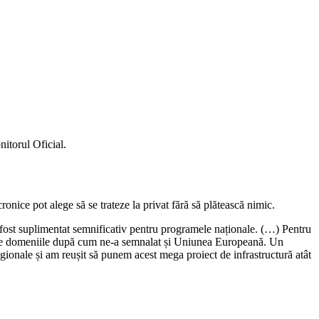
nitorul Oficial.
cronice pot alege să se trateze la privat fără să plătească nimic.
 a fost suplimentat semnificativ pentru programele naționale. (…) Pentru
toate domeniile după cum ne-a semnalat și Uniunea Europeană. Un
egionale și am reușit să punem acest mega proiect de infrastructură atât