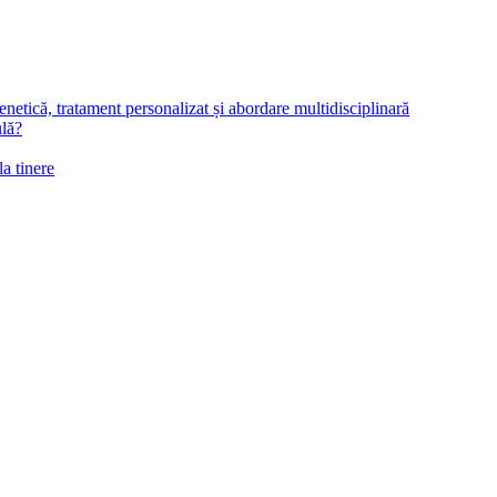
netică, tratament personalizat și abordare multidisciplinară
ulă?
la tinere