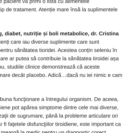
e pacient va primi o lista cu alimentele
 tip de tratament. Atenție mare însă la suplimentele
 diabet, nutriție și boli metabolice, dr. Cristina
ienți care iau diverse suplimente care sunt
ntru sănătatea tioridei. Acestea conțin seleniu în
care ar putea să contribuie la sănătatea tiroidei așa
u, studiile clinice demonstrează că aceste
 mare decât placebo. Adică…dacă nu iei nimic e cam
ă buna funcţionare a întregului organism. De aceea,
idiene pot apărea simptome dintre cele mai diverse,
zaţii de sugrumare, până la probleme articulare ori
i faţetele disfuncţiilor tiroidiene, este important ca
ă meargă la medic pentru un diagnostic corect.