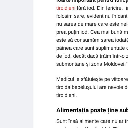
foarte important pentru funcți
tiroidieni
fără iod. Din fericire,
folosim sare, evident nu în canti
nu sarea de mare care este neiod
prea puțin iod. Cea mai bună mo
este să consumăm sarea iodată.
pâinea care sunt suplimentate 
de iod, decât dacă trăim într-o 
submontane și zona Moldovei.”
Medicul le sfătuiește pe viitoar
tiroida bebelușului are nevoie 
tiroidieni.
Alimentația poate ține sub 
Sunt însă alimente care nu ar t