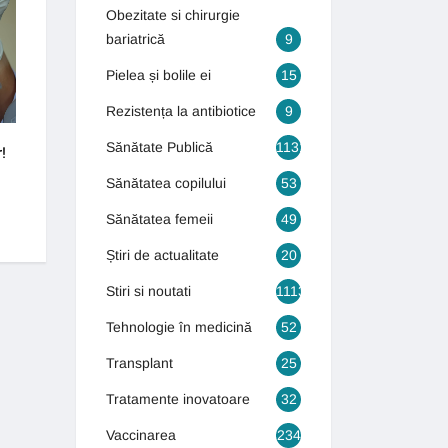
INTERVENȚII CHIRURGICALE DE
GASTROENTEROLOGIE
Obezitate si chirurgie
ULTIMĂ GENERAȚIE
bariatrică
9
Pielea și bolile ei
15
Rezistența la antibiotice
9
Sănătate Publică
1131
!
Cum puteți scăpa de varice?
Bolile bătrâneții îi 
tineri
4 septembrie 2018
Sănătatea copilului
53
16 octombrie 2018
Sănătatea femeii
49
Știri de actualitate
20
Stiri si noutati
1113
Tehnologie în medicină
52
Transplant
25
Tratamente inovatoare
32
Vaccinarea
234