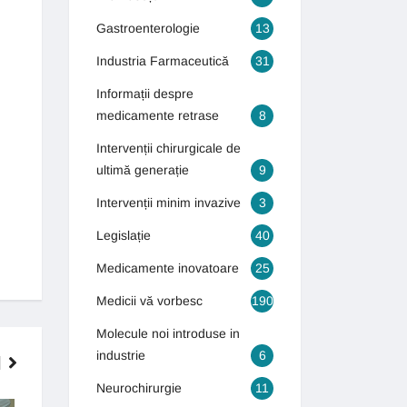
Gastroenterologie
13
Industria Farmaceutică
31
Informații despre
medicamente retrase
8
Intervenții chirurgicale de
ultimă generație
9
Intervenții minim invazive
3
Legislație
40
Medicamente inovatoare
25
Medicii vă vorbesc
190
Molecule noi introduse in
industrie
6
Neurochirurgie
11