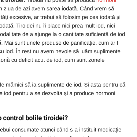
a tiroidei.
Tiroida nu poate să producă
hormoni
 în ziua de azi avem sarea iodată. Când vrem să
tăți excesive, ar trebui să folosim pe cea iodată și
ată. Tiroidei nu îi place nici prea mult iod, nici
dalitate de a ajunge la o cantitate suficientă de iod
 Mai sunt unele produse de panificație, cum ar fi
cu iod. În rest nu avem nevoie să luăm suplimente
zonă cu deficit acut de iod, cum sunt zonele
ele mămici să ia suplimente de iod. Și asta pentru că
de iod pentru a se dezvolta și a produce hormoni
control bolile tiroidei?
rebui consumate atunci când s-a instituit medicație