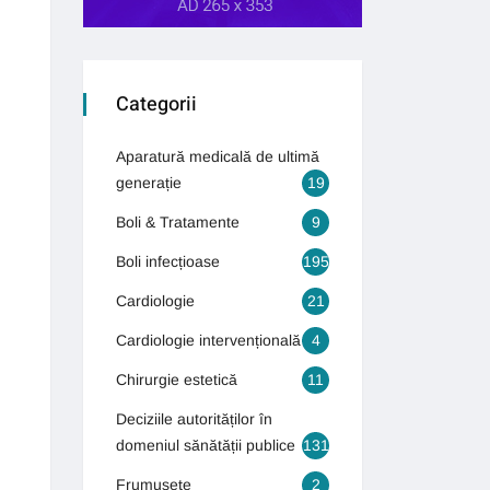
Categorii
Aparatură medicală de ultimă
generație
19
Boli & Tratamente
9
Boli infecțioase
195
Cardiologie
21
Cardiologie intervențională
4
Chirurgie estetică
11
Deciziile autorităților în
domeniul sănătății publice
131
Frumusețe
2