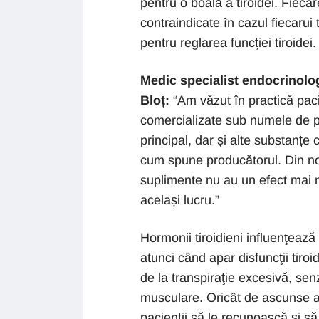
pentru o boală a tiroidei. Fiecar
contraindicate în cazul fiecarui
pentru reglarea funcției tiroidei.
Medic specialist endocrinolog,
Bloț:
“Am văzut în practică pac
comercializate sub numele de pe
principal, dar și alte substanțe 
cum spune producătorul. Din no
suplimente nu au un efect mai
același lucru.”
Hormonii tiroidieni influenţeaz
atunci când apar disfuncţii tiro
de la transpiraţie excesivă, sen
musculare. Oricât de ascunse ar f
pacienţii să le recunoască şi s