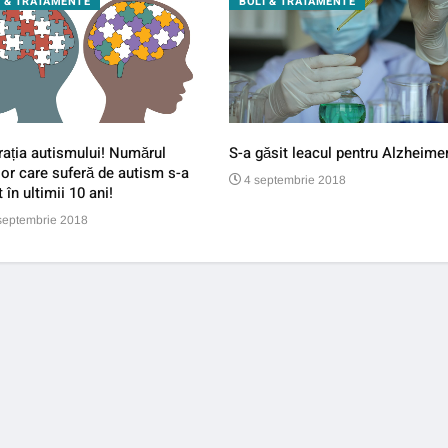
I & TRATAMENTE
BOLI & TRATAMENTE
ația autismului! Numărul
S-a găsit leacul pentru Alzheimer
lor care suferă de autism s-a
4 septembrie 2018
t în ultimii 10 ani!
septembrie 2018