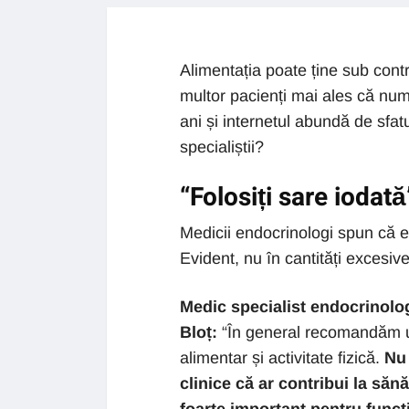
Alimentația poate ține sub contr
multor pacienți mai ales că număr
ani și internetul abundă de sfat
specialiștii?
“Folosiți sare iodată
Medicii endocrinologi spun că e
Evident, nu în cantități excesive
Medic specialist endocrinolog,
Bloț:
“În general recomandăm un
alimentar și activitate fizică.
Nu 
clinice că ar contribui la sănă