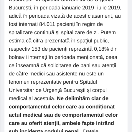
București, în perioada ianuarie 2019- iulie 2019,
adică în perioada vizată de acest clasament, au
fost internați 84.011 pacienți în regim de
spitalizare continuă și spitalizare de zi. Putem
estima că cifra prezentată în spațiul public,
respectiv 153 de pacienți reprezintă 0,18% din
bolnavii internați în perioada menționată, ceea
ce înseamnă că solicitarea de bani sau atenții
de către medici sau asistente nu este un
fenomen reprezentativ pentru Spitalul
Universitar de Urgență București și corpul
medical al acestuia.
Ne delimit
ăm clar de
comportamentul celor care au condiționat
actul medical sau de comportamentul celor
care au oferit atenții, ambele fapte intrând
sub incidența codului penal.
Datele