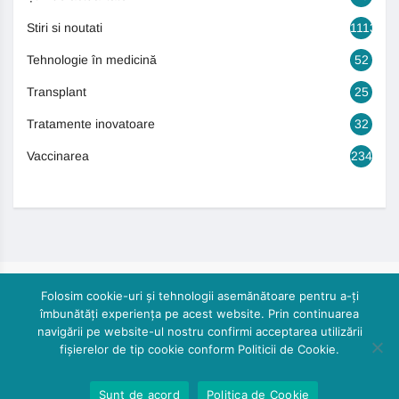
Stiri si noutati
1113
Tehnologie în medicină
52
Transplant
25
Tratamente inovatoare
32
Vaccinarea
234
Folosim cookie-uri și tehnologii asemănătoare pentru a-ți
îmbunătăți experiența pe acest website. Prin continuarea
navigării pe website-ul nostru confirmi acceptarea utilizării
fișierelor de tip cookie conform Politicii de Cookie.
© 2024, Cautasanatate.ro by DoctorPR. All rights reserved
Sunt de acord
Politica de Cookie