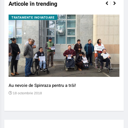
Articole în trending
TRATAMENTE INOVATOARE
BO
Au nevoie de Spinraza pentru a trăi!
Gene
auti
18 octombrie 2018
13