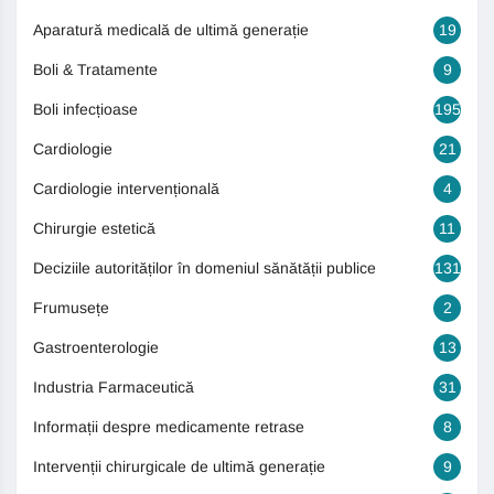
Aparatură medicală de ultimă generație
19
Boli & Tratamente
9
Boli infecțioase
195
Cardiologie
21
Cardiologie intervențională
4
Chirurgie estetică
11
Deciziile autorităților în domeniul sănătății publice
131
Frumusețe
2
Gastroenterologie
13
Industria Farmaceutică
31
Informații despre medicamente retrase
8
Intervenții chirurgicale de ultimă generație
9