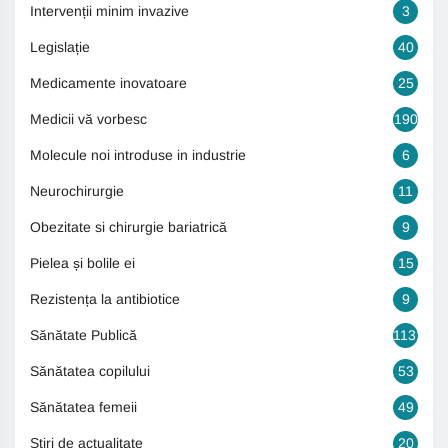
Intervenții minim invazive
3
Legislație
40
Medicamente inovatoare
25
Medicii vă vorbesc
190
Molecule noi introduse in industrie
6
Neurochirurgie
11
Obezitate si chirurgie bariatrică
9
Pielea și bolile ei
15
Rezistența la antibiotice
9
Sănătate Publică
1131
Sănătatea copilului
53
Sănătatea femeii
49
Știri de actualitate
20