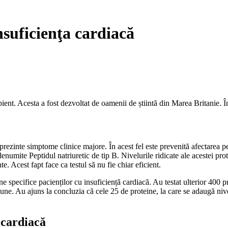
nsuficienţa cardiacă
ipient. Acesta a fost dezvoltat de oamenii de știintă din Marea Britanie.
 prezinte simptome clinice majore. În acest fel este prevenită afectarea 
denumite Peptidul natriuretic de tip B. Nivelurile ridicate ale acestei pr
. Acest fapt face ca testul să nu fie chiar eficient.
ne specifice pacienților cu insuficiență cardiacă. Au testat ulterior 400 
ţiune. Au ajuns la concluzia că cele 25 de proteine, la care se adaugă n
 cardiacă