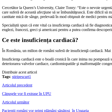
Cercetător la Queen’s University, Claire Tonry: “Este o nevoie urgentă 
care suferă de această afecţiune să se îmbunătăţească. Este dificil să 
cantitate mică de sânge, prelevată în mod obişnuit de medici pentru m
Specialiștii spun că este vital ca insuficienţa cardiacă să fie diagnost
englezi, francezi, greci și americani pentru a putea confirma descoperir
Ce este insuficiența cardiacă?
În România, un milion de români suferă de insuficienţă cardiacă. Mai g
Insuficienţa cardiacă este o boală cronică în care inima nu pompează s
deteriorarea valvelor cardiace, cardiomiopatiile şi malformaţiile congen
Distribuie acest articol
Tags
:
stiripescurt1
Articolul precedent
Căpușele vor fi extrase în UPU
Articolul următor
Pacienții români vor primi plămâni sănătoși în Ungaria