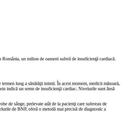
 În România, un milion de oameni suferă de insuficienţă cardiacă.
pe termen lung a sănătăţii inimii. În acest moment, medicii măsoară,
otein indică un semn de insuficienţă cardiac. Nivelurile sunt ânsă
probe de sânge, prelevate atât de la pacienţi care sufereau de
ivelurile de BNP, oferă o metodă mai precisă de diagnostic a