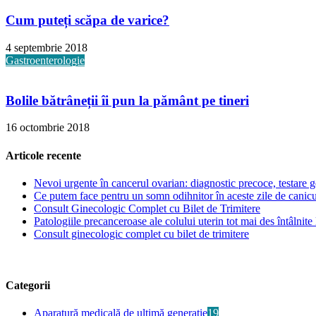
Cum puteți scăpa de varice?
4 septembrie 2018
Gastroenterologie
Bolile bătrâneții îi pun la pământ pe tineri
16 octombrie 2018
Articole recente
Nevoi urgente în cancerul ovarian: diagnostic precoce, testare ge
Ce putem face pentru un somn odihnitor în aceste zile de canic
Consult Ginecologic Complet cu Bilet de Trimitere
Patologiile precanceroase ale colului uterin tot mai des întâlnite 
Consult ginecologic complet cu bilet de trimitere
Categorii
Aparatură medicală de ultimă generație
19