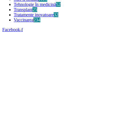
Tehnologie în medicină
52
Transplant
25
Tratamente inovatoare
32
Vaccinarea
234
Facebook-f