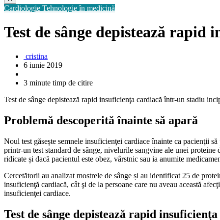
Cardiologie
Tehnologie în medicină
Test de sânge depistează rapid i
cristina
6 iunie 2019
3 minute timp de citire
Test de sânge depistează rapid insuficienţa cardiacă într-un stadiu inc
Problemă descoperită înainte să apară
Noul test găsește semnele insuficienţei cardiace înainte ca pacienţii să
printr-un test standard de sânge, nivelurile sangvine ale unei proteine 
ridicate și dacă pacientul este obez, vârstnic sau ia anumite medicamente
Cercetătorii au analizat mostrele de sânge și au identificat 25 de protei
insuficienţă cardiacă, cât şi de la persoane care nu aveau această afec
insuficienţei cardiace.
Test de sânge depistează rapid insuficienţa