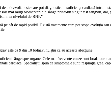
de a dezvolta teste care pot diagnostica insuficienţa cardiacă într-un st
măsori mai mulţi biomarkeri din sânge printr-un singur test sangvin, dar
ăsurarea nivelului de BNP.”
icată pe cât de rapid posibil. Există tratamente care pot stopa evoluția 
ile.
rav este că 9 din 10 bolnavi nu știu că au această afecțiune.
uficient sânge spre organe. Cele mai frecvente cauze sunt boala coronari
itale cardiace. Specialiștii spun că simptomele sunt: respiraţia grea, cap