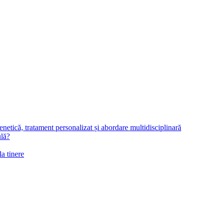
netică, tratament personalizat și abordare multidisciplinară
ulă?
la tinere