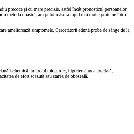
adiu precoce şi cu mare precizie, astfel încât pronosticul persoanelor
, prin metoda noastră, am putut măsura rapid mai multe proteine într-o
sau care ameliorează simptomele. Cercetătorii adună probe de sânge de la
ană ischemică, infarctul miocardic, hipertensiunea arterială,
acitatea de efort scăzută sau starea de oboseală.