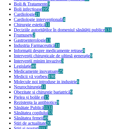
Boli & Tratamente
9
Boli infecțioase
195
Cardiologie
21
Cardiologie intervențională
4
Chirurgie estetică
11
Deciziile autorităților în domeniul sănătății publice
131
Frumusețe
2
Gastroenterologie
13
Industria Farmaceutică
31
Informații despre medicamente retrase
8
Intervenții chirurgicale de ultimă generație
9
Intervenții minim invazive
3
Legislație
40
Medicamente inovatoare
25
Medicii vă vorbesc
190
Molecule noi introduse in industrie
6
Neurochirurgie
11
Obezitate si chirurgie bariatrică
9
Pielea și bolile ei
15
Rezistența la antibiotice
9
Sănătate Publică
1131
Sănătatea copilului
53
Sănătatea femeii
49
Știri de actualitate
20
Stiri si noutati
1113