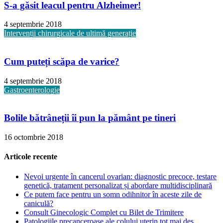
S-a găsit leacul pentru Alzheimer!
4 septembrie 2018
Intervenții chirurgicale de ultimă generație
Cum puteți scăpa de varice?
4 septembrie 2018
Gastroenterologie
Bolile bătrâneții îi pun la pământ pe tineri
16 octombrie 2018
Articole recente
Nevoi urgente în cancerul ovarian: diagnostic precoce, testare
genetică, tratament personalizat și abordare multidisciplinară
Ce putem face pentru un somn odihnitor în aceste zile de
caniculă?
Consult Ginecologic Complet cu Bilet de Trimitere
Patologiile precanceroase ale colului uterin tot mai des