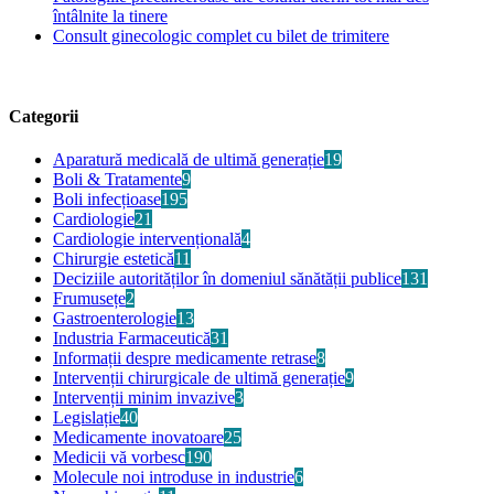
întâlnite la tinere
Consult ginecologic complet cu bilet de trimitere
Categorii
Aparatură medicală de ultimă generație
19
Boli & Tratamente
9
Boli infecțioase
195
Cardiologie
21
Cardiologie intervențională
4
Chirurgie estetică
11
Deciziile autorităților în domeniul sănătății publice
131
Frumusețe
2
Gastroenterologie
13
Industria Farmaceutică
31
Informații despre medicamente retrase
8
Intervenții chirurgicale de ultimă generație
9
Intervenții minim invazive
3
Legislație
40
Medicamente inovatoare
25
Medicii vă vorbesc
190
Molecule noi introduse in industrie
6