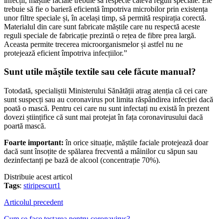
infecții, măștile faciale trebuie să respecte câteva reguli speciale. Ele
trebuie să fie o barieră eficientă împotriva microbilor prin existența
unor filtre speciale și, în același timp, să permită respirația corectă.
Materialul din care sunt fabricate măștile care nu respectă aceste
reguli speciale de fabricație prezintă o rețea de fibre prea largă.
Aceasta permite trecerea microorganismelor și astfel nu ne
protejează eficient împotriva infecțiilor.”
Sunt utile măștile textile sau cele făcute manual?
Totodată, specialiștii Ministerului Sănătății atrag atenția că cei care
sunt suspecți sau au coronavirus pot limita răspândirea infecției dacă
poată o mască. Pentru cei care nu sunt infectați nu există în prezent
dovezi științifice că sunt mai protejat în fața coronavirusului dacă
poartă mască.
Foarte important:
în orice situație, măștile faciale protejează doar
dacă sunt însoțite de spălarea frecventă a mâinilor cu săpun sau
dezinfectanți pe bază de alcool (concentrație 70%).
Distribuie acest articol
Tags
:
stiripescurt1
Articolul precedent
Cum se face testarea pentru coronavirus?