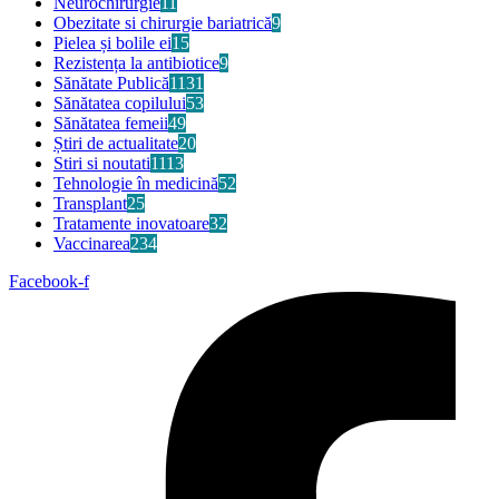
Neurochirurgie
11
Obezitate si chirurgie bariatrică
9
Pielea și bolile ei
15
Rezistența la antibiotice
9
Sănătate Publică
1131
Sănătatea copilului
53
Sănătatea femeii
49
Știri de actualitate
20
Stiri si noutati
1113
Tehnologie în medicină
52
Transplant
25
Tratamente inovatoare
32
Vaccinarea
234
Facebook-f