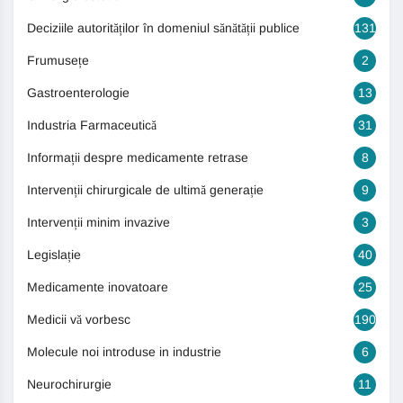
Deciziile autorităților în domeniul sănătății publice
131
Frumusețe
2
Gastroenterologie
13
Industria Farmaceutică
31
Informații despre medicamente retrase
8
Intervenții chirurgicale de ultimă generație
9
Intervenții minim invazive
3
Legislație
40
Medicamente inovatoare
25
Medicii vă vorbesc
190
Molecule noi introduse in industrie
6
Neurochirurgie
11