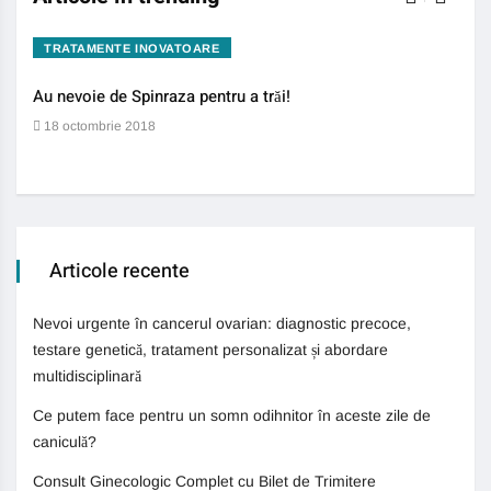
TRATAMENTE INOVATOARE
BO
Au nevoie de Spinraza pentru a trăi!
Gene
auti
18 octombrie 2018
13 
Articole recente
Nevoi urgente în cancerul ovarian: diagnostic precoce,
testare genetică, tratament personalizat și abordare
multidisciplinară
Ce putem face pentru un somn odihnitor în aceste zile de
caniculă?
Consult Ginecologic Complet cu Bilet de Trimitere