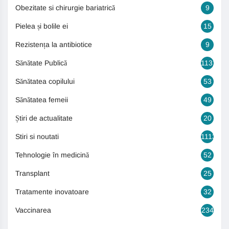
Obezitate si chirurgie bariatrică
9
Pielea și bolile ei
15
Rezistența la antibiotice
9
Sănătate Publică
1131
Sănătatea copilului
53
Sănătatea femeii
49
Știri de actualitate
20
Stiri si noutati
1113
Tehnologie în medicină
52
Transplant
25
Tratamente inovatoare
32
Vaccinarea
234