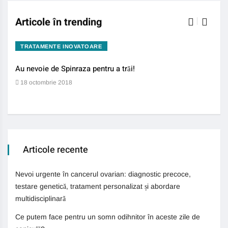
Articole în trending
TRATAMENTE INOVATOARE
BO
Au nevoie de Spinraza pentru a trăi!
Gene
auti
18 octombrie 2018
13 
Articole recente
Nevoi urgente în cancerul ovarian: diagnostic precoce,
testare genetică, tratament personalizat și abordare
multidisciplinară
Ce putem face pentru un somn odihnitor în aceste zile de