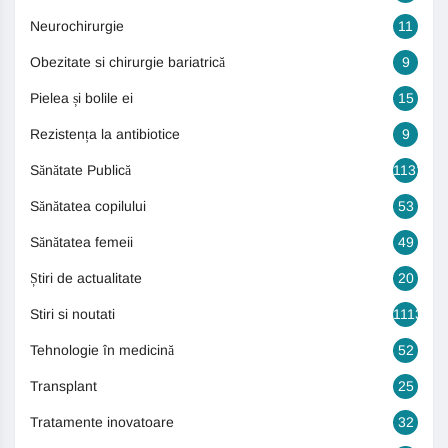
Neurochirurgie
11
Obezitate si chirurgie bariatrică
9
Pielea și bolile ei
15
Rezistența la antibiotice
9
Sănătate Publică
1131
Sănătatea copilului
53
Sănătatea femeii
49
Știri de actualitate
20
Stiri si noutati
1113
Tehnologie în medicină
52
Transplant
25
Tratamente inovatoare
32