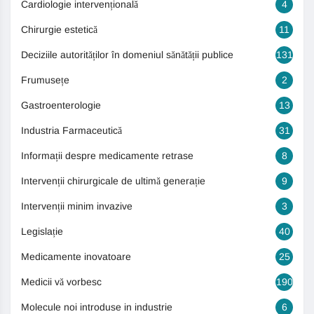
Cardiologie intervențională
4
Chirurgie estetică
11
Deciziile autorităților în domeniul sănătății publice
131
Frumusețe
2
Gastroenterologie
13
Industria Farmaceutică
31
Informații despre medicamente retrase
8
Intervenții chirurgicale de ultimă generație
9
Intervenții minim invazive
3
Legislație
40
Medicamente inovatoare
25
Medicii vă vorbesc
190
Molecule noi introduse in industrie
6