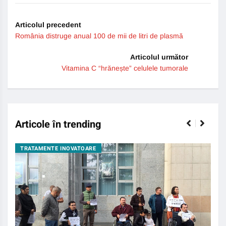
Articolul precedent
România distruge anual 100 de mii de litri de plasmă
Articolul următor
Vitamina C “hrănește” celulele tumorale
Articole în trending
TRATAMENTE INOVATOARE
BO