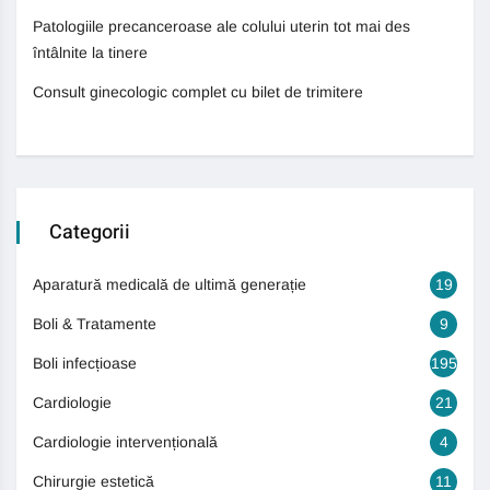
Patologiile precanceroase ale colului uterin tot mai des
întâlnite la tinere
Consult ginecologic complet cu bilet de trimitere
Categorii
Aparatură medicală de ultimă generație
19
Boli & Tratamente
9
Boli infecțioase
195
Cardiologie
21
Cardiologie intervențională
4
Chirurgie estetică
11