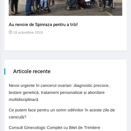
Au nevoie de Spinraza pentru a trăi!
Gene
auti
18 octombrie 2018
13
Articole recente
Nevoi urgente în cancerul ovarian: diagnostic precoce,
testare genetică, tratament personalizat și abordare
multidisciplinară
Ce putem face pentru un somn odihnitor în aceste zile de
caniculă?
Consult Ginecologic Complet cu Bilet de Trimitere