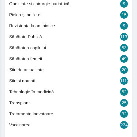
Obezitate si chirurgie bariatrică
9
Pielea și bolile ei
15
Rezistența la antibiotice
9
Sănătate Publică
1131
Sănătatea copilului
53
Sănătatea femeii
49
Știri de actualitate
20
Stiri si noutati
1113
Tehnologie în medicină
52
Transplant
25
Tratamente inovatoare
32
Vaccinarea
234