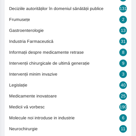
Deciziile autorităților în domeniul sănătății publice
131
Frumusețe
2
Gastroenterologie
13
Industria Farmaceutică
31
Informații despre medicamente retrase
8
Intervenții chirurgicale de ultimă generație
9
Intervenții minim invazive
3
Legislație
40
Medicamente inovatoare
25
Medicii vă vorbesc
190
Molecule noi introduse in industrie
6
Neurochirurgie
11