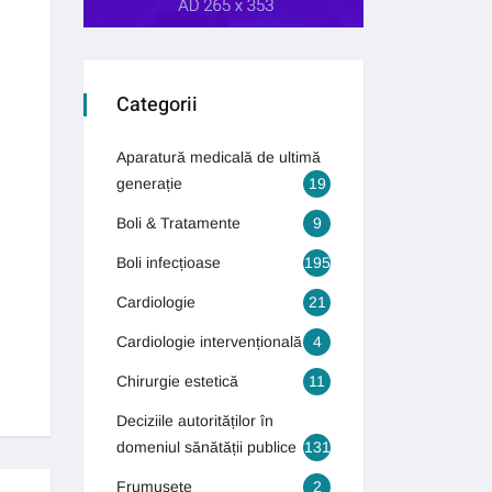
Categorii
Aparatură medicală de ultimă
generație
19
Boli & Tratamente
9
Boli infecțioase
195
Cardiologie
21
Cardiologie intervențională
4
Chirurgie estetică
11
Deciziile autorităților în
domeniul sănătății publice
131
Frumusețe
2