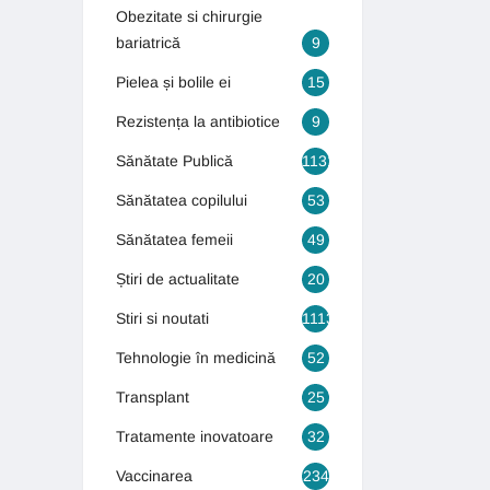
Obezitate si chirurgie
bariatrică
9
Pielea și bolile ei
15
Rezistența la antibiotice
9
Sănătate Publică
1131
Sănătatea copilului
53
Sănătatea femeii
49
Știri de actualitate
20
Stiri si noutati
1113
Tehnologie în medicină
52
Transplant
25
Tratamente inovatoare
32
Vaccinarea
234