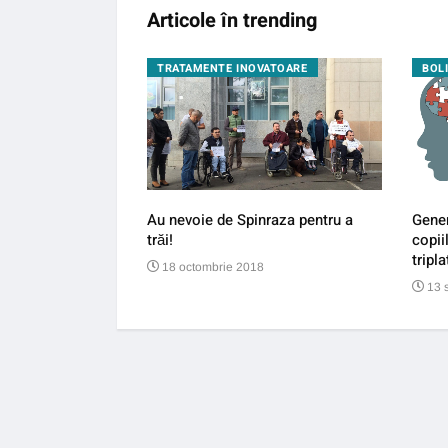
Articole în trending
GIE
TRATAMENTE INOVATOARE
BOL
îi pun la pământ pe
Au nevoie de Spinraza pentru a
Gener
trăi!
copii
tripla
18 octombrie 2018
13 