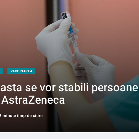
VACCINAREA
ta se vor stabili persoanele
l AstraZeneca
2 minute timp de citire