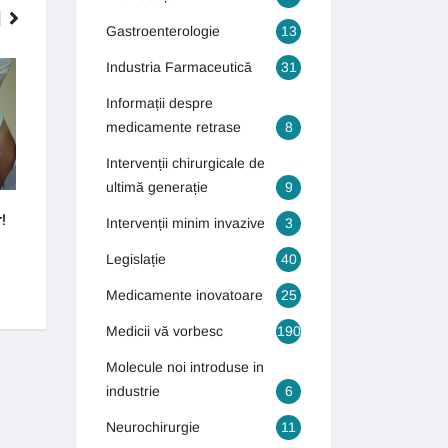
Gastroenterologie
13
Industria Farmaceutică
31
INTERVENȚII CHIRURGICALE DE
GASTROENTEROLOGIE
ULTIMĂ GENERAȚIE
Informații despre
medicamente retrase
8
Intervenții chirurgicale de
ultimă generație
9
!
Cum puteți scăpa de varice?
Bolile bătrâneții îi 
Intervenții minim invazive
3
tineri
4 septembrie 2018
Legislație
40
16 octombrie 2018
Medicamente inovatoare
25
Medicii vă vorbesc
190
Molecule noi introduse in
industrie
6
Neurochirurgie
11