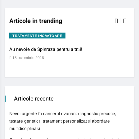
Articole în trending
TRATAMENTE INOVATOARE
BO
Au nevoie de Spinraza pentru a trăi!
Gene
auti
18 octombrie 2018
13 
Articole recente
Nevoi urgente în cancerul ovarian: diagnostic precoce,
testare genetică, tratament personalizat și abordare
multidisciplinară