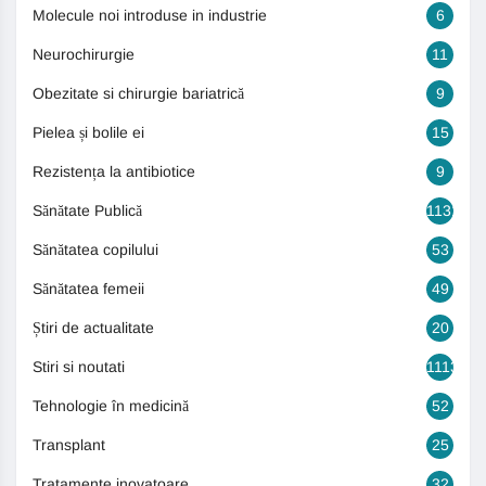
Molecule noi introduse in industrie
6
Neurochirurgie
11
Obezitate si chirurgie bariatrică
9
Pielea și bolile ei
15
Rezistența la antibiotice
9
Sănătate Publică
1131
Sănătatea copilului
53
Sănătatea femeii
49
Știri de actualitate
20
Stiri si noutati
1113
Tehnologie în medicină
52
Transplant
25
Tratamente inovatoare
32