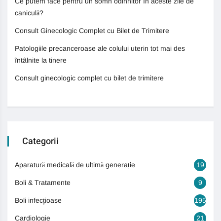
Ce putem face pentru un somn odihnitor în aceste zile de
caniculă?
Consult Ginecologic Complet cu Bilet de Trimitere
Patologiile precanceroase ale colului uterin tot mai des
întâlnite la tinere
Consult ginecologic complet cu bilet de trimitere
Categorii
Aparatură medicală de ultimă generație
19
Boli & Tratamente
9
Boli infecțioase
195
Cardiologie
21