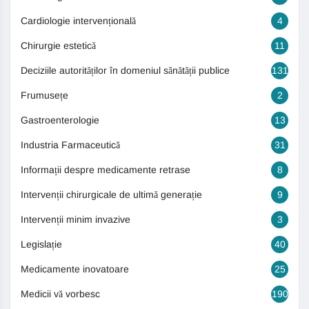
Cardiologie intervențională
4
Chirurgie estetică
11
Deciziile autorităților în domeniul sănătății publice
131
Frumusețe
2
Gastroenterologie
13
Industria Farmaceutică
31
Informații despre medicamente retrase
8
Intervenții chirurgicale de ultimă generație
9
Intervenții minim invazive
3
Legislație
40
Medicamente inovatoare
25
Medicii vă vorbesc
190