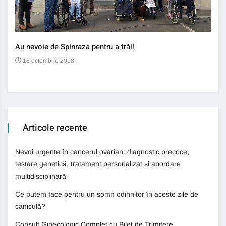
Au nevoie de Spinraza pentru a trăi!
Gene
auti
18 octombrie 2018
13
Articole recente
Nevoi urgente în cancerul ovarian: diagnostic precoce,
testare genetică, tratament personalizat și abordare
multidisciplinară
Ce putem face pentru un somn odihnitor în aceste zile de
caniculă?
Consult Ginecologic Complet cu Bilet de Trimitere