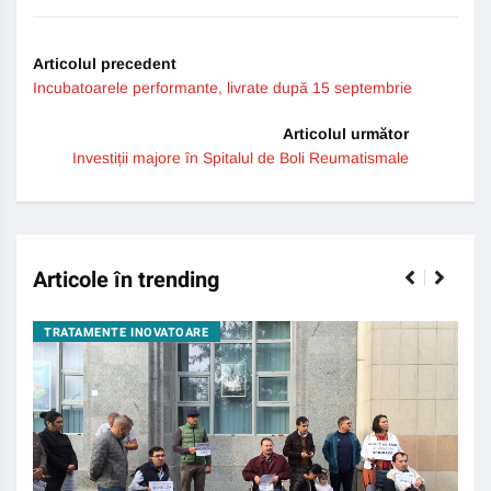
Link
Articolul precedent
Incubatoarele performante, livrate după 15 septembrie
Articolul următor
Investiții majore în Spitalul de Boli Reumatismale
Articole în trending
TRATAMENTE INOVATOARE
BO