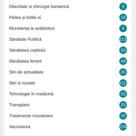
Obezitate si chirurgie bariatrică
9
Pielea și bolile ei
15
Rezistența la antibiotice
9
Sănătate Publică
1131
Sănătatea copilului
53
Sănătatea femeii
49
Știri de actualitate
20
Stiri si noutati
1113
Tehnologie în medicină
52
Transplant
25
Tratamente inovatoare
32
Vaccinarea
234