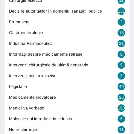
Chirurgie estetică
11
Deciziile autorităților în domeniul sănătății publice
131
Frumusețe
2
Gastroenterologie
13
Industria Farmaceutică
31
Informații despre medicamente retrase
8
Intervenții chirurgicale de ultimă generație
9
Intervenții minim invazive
3
Legislație
40
Medicamente inovatoare
25
Medicii vă vorbesc
190
Molecule noi introduse in industrie
6
Neurochirurgie
11