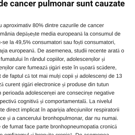
 de cancer pulmonar sunt cauzate
u aproximativ 80% dintre cazurile de cancer
România depășește media europeană la consumul de
du-se la 49,5% consumatori sau foști consumatori,
aţia europeană. De asemenea, studii recente arată o
umatului în rândul copiilor, adolescenților și
enților care fumează țigări este în ușoară scădere,
 de faptul că tot mai mulți copii și adolescenți de 13
ă curent țigări electronice și produse din tutun
în perioada adolescenței are consecințe negative
pectivă cognitivă și comportamentală. La nivelul
e direct implicat în apariția afecțiunilor respiratorii
ice și a cancerului bronhopulmonar, dar nu numai.
e de fumat face parte bronhopneumopatia cronică