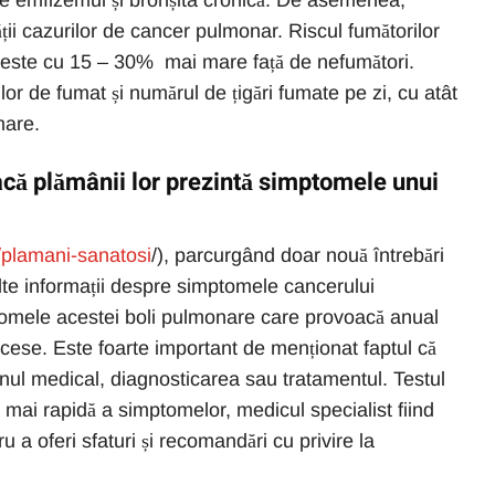
de emfizemul și bronșita cronică. De asemenea,
ății cazurilor de cancer pulmonar. Riscul fumătorilor
este cu 15 – 30% mai mare față de nefumători.
lor de fumat și numărul de țigări fumate pe zi, cu atât
mare.
acă plămânii lor prezintă simptomele unui
o/plamani-sanatosi
/), parcurgând doar nouă întrebări
lte informații despre simptomele cancerului
tomele acestei boli pulmonare care provoacă anual
ese. Este foarte important de menționat faptul că
nul medical, diagnosticarea sau tratamentul. Testul
a mai rapidă a simptomelor, medicul specialist fiind
 a oferi sfaturi și recomandări cu privire la