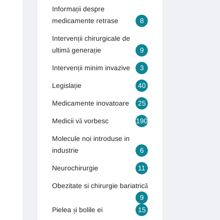
Informații despre
medicamente retrase
8
Intervenții chirurgicale de
ultimă generație
9
Intervenții minim invazive
3
Legislație
40
Medicamente inovatoare
25
Medicii vă vorbesc
190
Molecule noi introduse in
industrie
6
Neurochirurgie
11
Obezitate si chirurgie bariatrică
9
Pielea și bolile ei
15