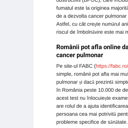
obstructivă (BPOC), care inclu
fumatul este la originea majorit
de a dezvolta cancer pulmonar 
Astfel, cu cât creşte numărul ani
riscul de îmbolnăvire este mai 
Românii pot afla online d
cancer pulmonar
Pe site-ul FABC (
https://fabc.r
simple, românii pot afla mai mu
pulmonar și dacă prezintă simp
în România peste 10.000 de dec
acest test nu înlocuiește exame
are rolul de a ajuta identificare
persoana cea mai potrivită pentru
probleme specifice de sănătate.