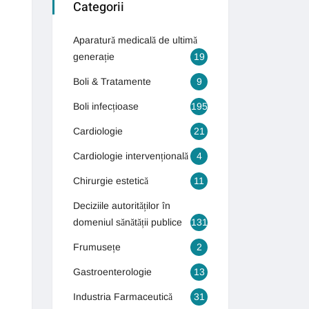
Categorii
Aparatură medicală de ultimă
generație
19
Boli & Tratamente
9
Boli infecțioase
195
Cardiologie
21
Cardiologie intervențională
4
Chirurgie estetică
11
Deciziile autorităților în
domeniul sănătății publice
131
Frumusețe
2
Gastroenterologie
13
Industria Farmaceutică
31