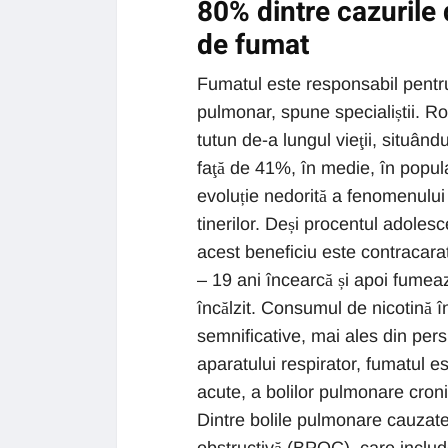
80% dintre cazurile
de fumat
Fumatul este responsabil pentr
pulmonar, spune specialiștii. 
tutun de-a lungul vieţii, situân
faţă de 41%, în medie, în popul
evoluție nedorită a fenomenului f
tinerilor. Deși procentul adolesc
acest beneficiu este contracarat
– 19 ani încearcă și apoi fumeaz
încălzit. Consumul de nicotină 
semnificative, mai ales din pers
aparatului respirator, fumatul est
acute, a bolilor pulmonare cron
Dintre bolile pulmonare cauzat