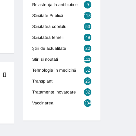
Rezistența la antibiotice
9
Sănătate Publică
1131
Sănătatea copilului
53
Sănătatea femeii
49
Știri de actualitate
20
Stiri si noutati
1113
Tehnologie în medicină
52
Transplant
25
BOLI & TRATAMENTE
Tratamente inovatoare
32
Generația autismului! Numărul copiilor care suferă de autism s-a tr
Vaccinarea
234
13 septembrie 2018