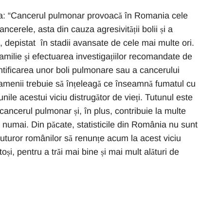
ia: “Cancerul pulmonar provoacă în Romania cele
cerele, asta din cauza agresivității bolii și a
d, depistat în stadii avansate de cele mai multe ori.
familie şi efectuarea investigațiilor recomandate de
ntificarea unor boli pulmonare sau a cancerului
Oamenii trebuie să înțeleagă ce înseamnă fumatul cu
nile acestui viciu distrugător de vieți. Tutunul este
 cancerul pulmonar și, în plus, contribuie la multe
nu numai. Din păcate, statisticile din România nu sunt
turor românilor să renunțe acum la acest viciu
și, pentru a trăi mai bine și mai mult alături de