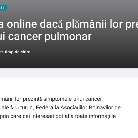
ATI
 online dacă plămânii lor pr
i cancer pulmonar
te timp de citire
ămânii lor prezintă simptomele unui cancer
le fără tutun, Federația Asociațiilor Bolnavilor de
in care cei interesați pot afla toate informațiile