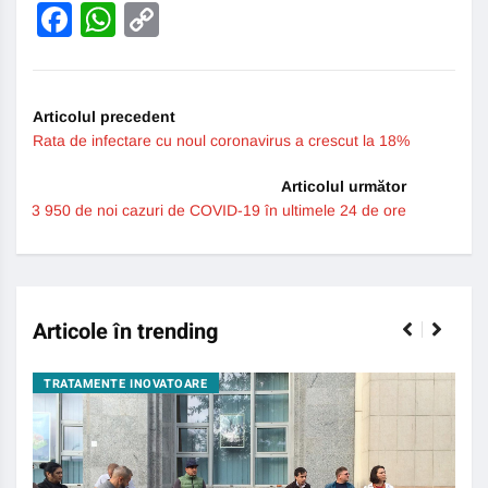
Facebook
WhatsApp
Copy
Link
Articolul precedent
Rata de infectare cu noul coronavirus a crescut la 18%
Articolul următor
3 950 de noi cazuri de COVID-19 în ultimele 24 de ore
Articole în trending
TRATAMENTE INOVATOARE
BO