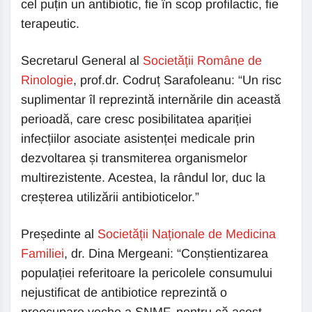
cel puțin un antibiotic, fie în scop profilactic, fie
terapeutic.
Secretarul General al
Societății Române de
Rinologie
, prof.dr. Codruț Sarafoleanu: “Un risc
suplimentar îl reprezintă internările din această
perioadă, care cresc posibilitatea apariției
infecțiilor asociate asistenței medicale prin
dezvoltarea și transmiterea organismelor
multirezistente. Acestea, la rândul lor, duc la
creșterea utilizării antibioticelor.”
Președinte al
Societății Naționale de Medicina
Familiei
, dr. Dina Mergeani: “Conștientizarea
populației referitoare la pericolele consumului
nejustificat de antibiotice reprezintă o