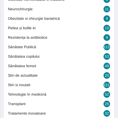
Neurochirurgie
11
Obezitate si chirurgie bariatrică
9
Pielea și bolile ei
15
Rezistența la antibiotice
9
Sănătate Publică
1131
Sănătatea copilului
53
Sănătatea femeii
49
Știri de actualitate
20
Stiri si noutati
1113
Tehnologie în medicină
52
Transplant
25
Tratamente inovatoare
32