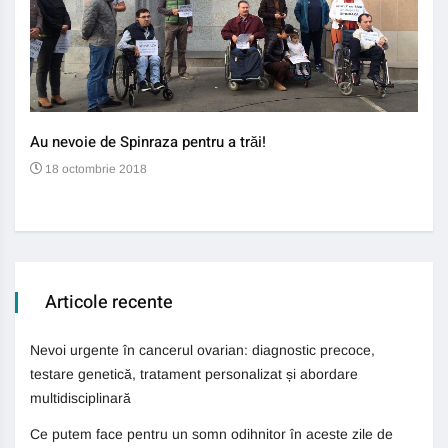
Au nevoie de Spinraza pentru a trăi!
Gene
auti
18 octombrie 2018
13
Articole recente
Nevoi urgente în cancerul ovarian: diagnostic precoce,
testare genetică, tratament personalizat și abordare
multidisciplinară
Ce putem face pentru un somn odihnitor în aceste zile de