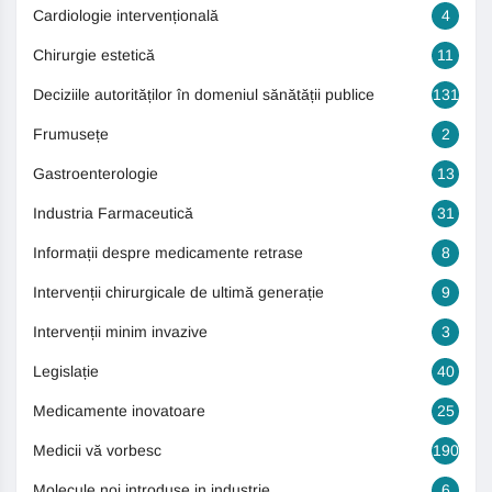
Cardiologie intervențională
4
Chirurgie estetică
11
Deciziile autorităților în domeniul sănătății publice
131
Frumusețe
2
Gastroenterologie
13
Industria Farmaceutică
31
Informații despre medicamente retrase
8
Intervenții chirurgicale de ultimă generație
9
Intervenții minim invazive
3
Legislație
40
Medicamente inovatoare
25
Medicii vă vorbesc
190
Molecule noi introduse in industrie
6