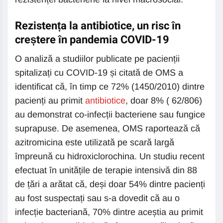
Rezistența la antibiotice, un risc în
creștere în pandemia COVID-19
O analiză a studiilor publicate pe pacienții
spitalizați cu COVID-19 și citată de OMS a
identificat că, în timp ce 72% (1450/2010) dintre
pacienți au primit
antibiotice
, doar 8% ( 62/806)
au demonstrat co-infecții bacteriene sau fungice
suprapuse. De asemenea, OMS raportează că
azitromicina este utilizată pe scară largă
împreună cu hidroxiclorochina. Un studiu recent
efectuat în unitățile de terapie intensivă din 88
de țări a arătat că, deși doar 54% dintre pacienți
au fost suspectați sau s-a dovedit că au o
infecție bacteriană, 70% dintre aceștia au primit