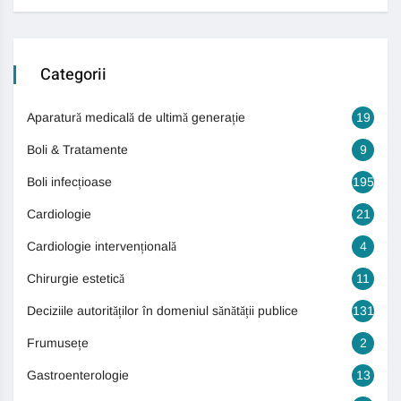
Categorii
Aparatură medicală de ultimă generație
19
Boli & Tratamente
9
Boli infecțioase
195
Cardiologie
21
Cardiologie intervențională
4
Chirurgie estetică
11
Deciziile autorităților în domeniul sănătății publice
131
Frumusețe
2
Gastroenterologie
13