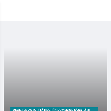
DECIZIILE AUTORITĂȚILOR ÎN DOMENIUL SĂNĂTĂȚII