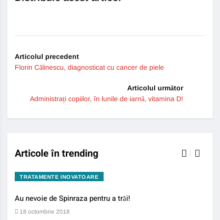
Articolul precedent
Florin Călinescu, diagnosticat cu cancer de piele
Articolul următor
Administrați copiilor, în lunile de iarnă, vitamina D!
Articole în trending
TRATAMENTE INOVATOARE
BO
Au nevoie de Spinraza pentru a trăi!
Gene
auti
18 octombrie 2018