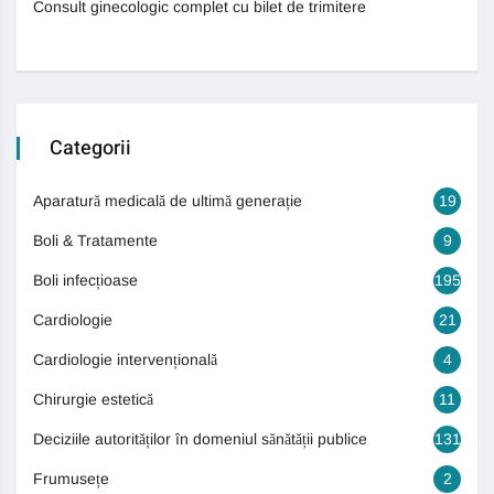
Consult ginecologic complet cu bilet de trimitere
Categorii
Aparatură medicală de ultimă generație
19
Boli & Tratamente
9
Boli infecțioase
195
Cardiologie
21
Cardiologie intervențională
4
Chirurgie estetică
11
Deciziile autorităților în domeniul sănătății publice
131
Frumusețe
2