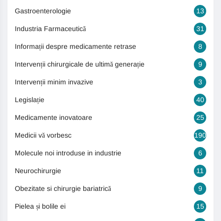
Gastroenterologie
13
Industria Farmaceutică
31
Informații despre medicamente retrase
8
Intervenții chirurgicale de ultimă generație
9
Intervenții minim invazive
3
Legislație
40
Medicamente inovatoare
25
Medicii vă vorbesc
190
Molecule noi introduse in industrie
6
Neurochirurgie
11
Obezitate si chirurgie bariatrică
9
Pielea și bolile ei
15