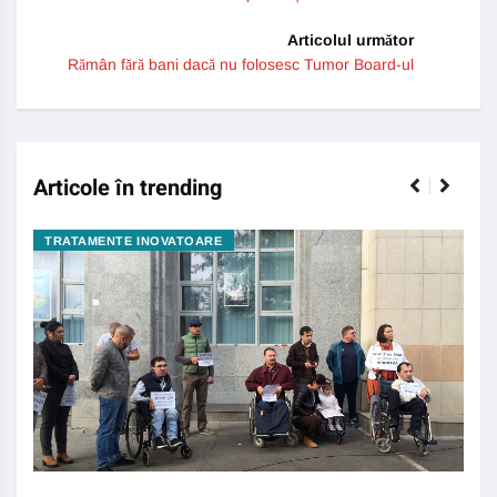
Articolul următor
Rămân fără bani dacă nu folosesc Tumor Board-ul
Articole în trending
TRATAMENTE INOVATOARE
BO