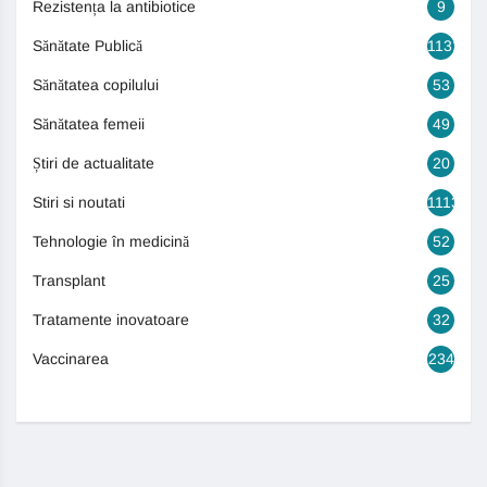
Rezistența la antibiotice
9
Sănătate Publică
1131
Sănătatea copilului
53
Sănătatea femeii
49
Știri de actualitate
20
Stiri si noutati
1113
Tehnologie în medicină
52
Transplant
25
Tratamente inovatoare
32
Vaccinarea
234