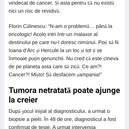
vindecat de cancer. Și asta pentru că nu există
nici un risc de revidivă.
Florin Călinescu: “N-am o problemă… până la
oncologic! Acolo intri într-un malaxor al
destinului pe care nu-l doresc nimănui. Poți să fii
Ioana d’Arc și Hercule la un loc și tot ți se
înmoaie puțin genunchii. Nu cred că este cineva
de pe planeta asta care să zică: Ce am?!
Cancer?! Mișto! Să desfacem șampania!”
Tumora netratată poate ajunge
la creier
După şocul iniţial al diagnosticului, a urmat o
biopsie a pielii. În 48 de ore, diagnosticul a fost
confirmat de teste. A urmat intervenția