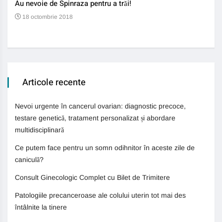
Au nevoie de Spinraza pentru a trăi!
Gene
auti
18 octombrie 2018
13
Articole recente
Nevoi urgente în cancerul ovarian: diagnostic precoce,
testare genetică, tratament personalizat și abordare
multidisciplinară
Ce putem face pentru un somn odihnitor în aceste zile de
caniculă?
Consult Ginecologic Complet cu Bilet de Trimitere
Patologiile precanceroase ale colului uterin tot mai des
întâlnite la tinere