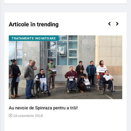
Articole în trending
TRATAMENTE INOVATOARE
BO
Au nevoie de Spinraza pentru a trăi!
Gene
auti
18 octombrie 2018
13