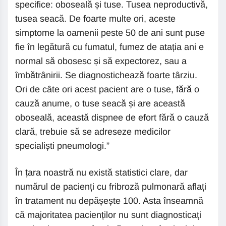
specifice: oboseală și tuse. Tusea neproductivă,
tusea seacă. De foarte multe ori, aceste
simptome la oamenii peste 50 de ani sunt puse
fie în legătură cu fumatul, fumez de atația ani e
normal să obosesc și să expectorez, sau a
îmbătrânirii. Se diagnostichează foarte târziu.
Ori de câte ori acest pacient are o tuse, fără o
cauză anume, o tuse seacă și are această
oboseală, această dispnee de efort fără o cauză
clară, trebuie să se adreseze medicilor
specialiști pneumologi.”
În țara noastră nu există statistici clare, dar
numărul de pacienți cu fribroză pulmonară aflați
în tratament nu depășește 100. Asta înseamnă
că majoritatea pacienților nu sunt diagnosticați