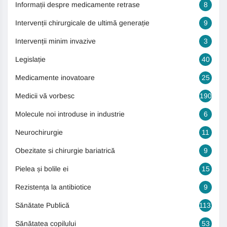
Informații despre medicamente retrase
8
Intervenții chirurgicale de ultimă generație
9
Intervenții minim invazive
3
Legislație
40
Medicamente inovatoare
25
Medicii vă vorbesc
190
Molecule noi introduse in industrie
6
Neurochirurgie
11
Obezitate si chirurgie bariatrică
9
Pielea și bolile ei
15
Rezistența la antibiotice
9
Sănătate Publică
1131
Sănătatea copilului
53