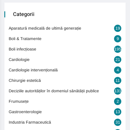
Categorii
Aparatură medicală de ultimă generație
19
Boli & Tratamente
9
Boli infecțioase
195
Cardiologie
21
Cardiologie intervențională
4
Chirurgie estetică
11
Deciziile autorităților în domeniul sănătății publice
131
Frumusețe
2
Gastroenterologie
13
Industria Farmaceutică
31