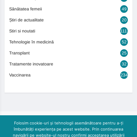
Sănătatea femeii
49
Știri de actualitate
20
Stiri si noutati
1113
Tehnologie în medicină
52
Transplant
25
Tratamente inovatoare
32
Vaccinarea
234
Folosim cookie-uri și tehnologii asemănătoare pentru a-ți
îmbunătăți experiența pe acest website. Prin continuarea
navigării pe website-ul nostru confirmi acceptarea utilizării