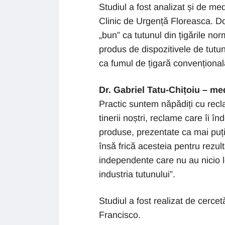
Studiul a fost analizat și de med
Clinic de Urgență Floreasca. Doc
„bun” ca tutunul din țigările nor
produs de dispozitivele de tutun
ca fumul de țigară convențional
Dr. Gabriel Tatu-Chițoiu – me
Practic suntem năpădiți cu recl
tinerii noștri, reclame care îi
produse, prezentate ca mai puțin
însă frică acesteia pentru rezultat
independente care nu au nicio l
industria tutunului”.
Studiul a fost realizat de cercet
Francisco.