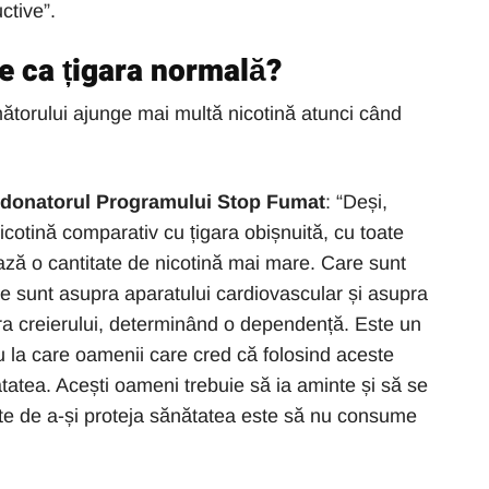
uctive”.
se ca țigara normală?
umătorului ajunge mai multă nicotină atunci când
rdonatorul Programului Stop Fumat
: “Deși,
icotină comparativ cu țigara obișnuită, cu toate
ază o cantitate de nicotină mai mare. Care sunt
le sunt asupra aparatului cardiovascular și asupra
ra creierului, determinând o dependență. Este un
 la care oamenii care cred că folosind aceste
tatea. Acești oameni trebuie să ia aminte și să se
e de a-și proteja sănătatea este să nu consume