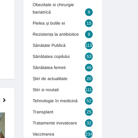
Obezitate si chirurgie
bariatrică
9
Pielea și bolile ei
15
Rezistența la antibiotice
9
Sănătate Publică
1131
Sănătatea copilului
53
Sănătatea femeii
49
Știri de actualitate
20
Stiri si noutati
1113
Tehnologie în medicină
52
Transplant
25
INTERVENȚII CHIRURGICALE DE
GASTROENTEROLOGIE
ULTIMĂ GENERAȚIE
Tratamente inovatoare
32
Vaccinarea
234