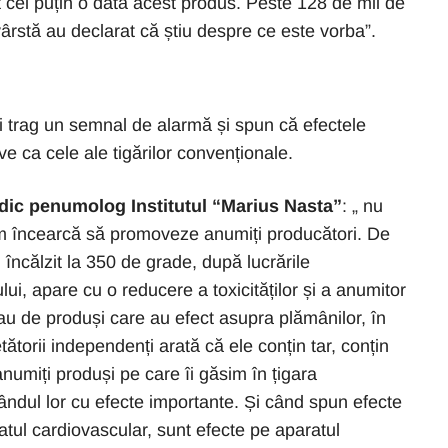
 cel puțin o dată acest produs. Peste 128 de mii de
ârstă au declarat că știu despre ce este vorba”.
ii trag un semnal de alarmă și spun că efectele
ive ca cele ale tigărilor convenționale.
edic penumolog Institutul “Marius Nasta”
: „ nu
m încearcă să promoveze anumiți producători. De
 încălzit la 350 de grade, după lucrările
lui, apare cu o reducere a toxicităților și a anumitor
au de produși care au efect asupra plămânilor, în
etătorii independenți arată că ele conțin tar, conțin
numiți produși pe care îi găsim în țigara
rândul lor cu efecte importante. Și când spun efecte
atul cardiovascular, sunt efecte pe aparatul