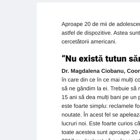
Aproape 20 de mii de adolescenț
astfel de dispozitive. Astea sunt 
cercetătorii americani.
“Nu exist
ă tutun să
Dr. Magdalena Ciobanu, Coo
în care din ce în ce mai mulți c
să ne gândim la ei. Trebuie să
15 ani să dea mulți bani pe un 
este foarte simplu: reclamele fo
noutate. În acest fel se apelează
lucruri noi. Este foarte curios 
toate acestea sunt aproape 20 de