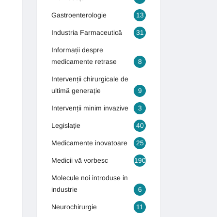
Gastroenterologie
13
Industria Farmaceutică
31
Informații despre
medicamente retrase
8
Intervenții chirurgicale de
ultimă generație
9
Intervenții minim invazive
3
Legislație
40
Medicamente inovatoare
25
Medicii vă vorbesc
190
Molecule noi introduse in
industrie
6
Neurochirurgie
11