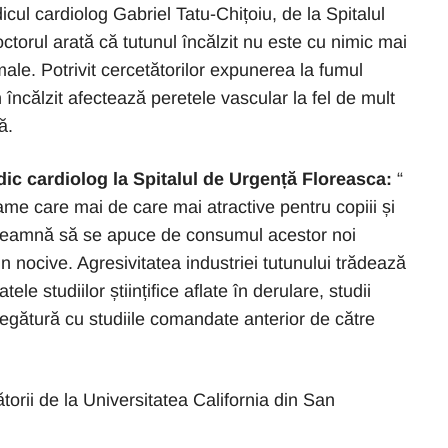
icul cardiolog Gabriel Tatu-Chițoiu, de la Spitalul
torul arată că tutunul încălzit nu este cu nimic mai
male. Potrivit cercetătorilor expunerea la fumul
 încălzit afectează peretele vascular la fel de mult
ă.
dic cardiolog la Spitalul de Urgență Floreasca:
“
ame care mai de care mai atractive pentru copiii și
 îndeamnă să se apuce de consumul acestor noi
 nocive. Agresivitatea industriei tutunului trădează
ele studiilor științifice aflate în derulare, studii
egătură cu studiile comandate anterior de către
ătorii de la Universitatea California din San