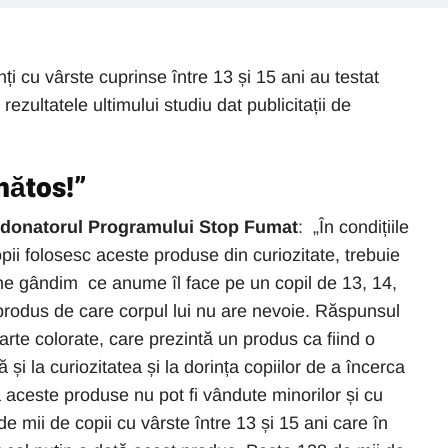
i cu vârste cuprinse între 13 și 15 ani au testat
rezultatele ultimului studiu dat publicitații de
nătos!”
rdonatorul Programului Stop Fumat
: „În condițiile
opii folosesc aceste produse din curiozitate, trebuie
 ne gândim ce anume îl face pe un copil de 13, 14,
produs de care corpul lui nu are nevoie. Răspunsul
arte colorate, care prezintă un produs ca fiind o
 și la curiozitatea și la dorința copiilor de a încerca
că aceste produse nu pot fi vândute minorilor și cu
 mii de copii cu vârste între 13 și 15 ani care în