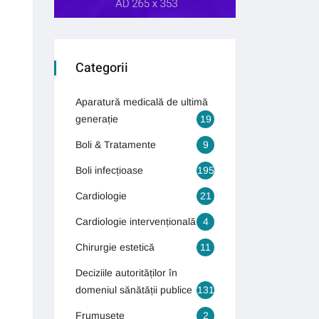
Categorii
Aparatură medicală de ultimă
generație
19
Boli & Tratamente
9
Boli infecțioase
195
Cardiologie
21
Cardiologie intervențională
4
Chirurgie estetică
11
Deciziile autorităților în
domeniul sănătății publice
131
Frumusețe
2