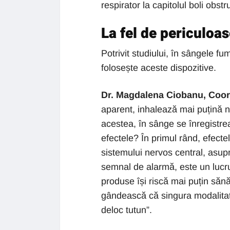
respirator la capitolul boli obstr
La fel de periculoa
Potrivit studiului, în sângele f
folosește aceste dispozitive.
Dr. Magdalena Ciobanu, Coo
aparent, inhalează mai puțină n
acestea, în sânge se înregistre
efectele? În primul rând, efecte
sistemului nervos central, asup
semnal de alarmă, este un lucru
produse își riscă mai puțin sănă
gândească că singura modalitat
deloc tutun”.