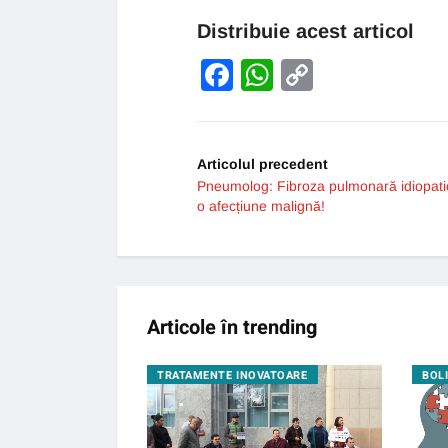
Distribuie acest articol
Facebook
WhatsApp
Copy
Link
Articolul precedent
Pneumolog: Fibroza pulmonară idiopati
o afecțiune malignă!
Articole în trending
GIE
TRATAMENTE INOVATOARE
BOL