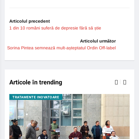
Link
Articolul precedent
1 din 10 români suferă de depresie fără să știe
Articolul următor
Sorina Pintea semnează mult-așteptatul Ordin Off-label
Articole în trending
TRATAMENTE INOVATOARE
BO