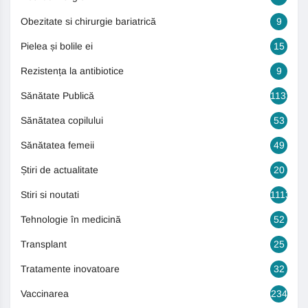
Obezitate si chirurgie bariatrică
9
Pielea și bolile ei
15
Rezistența la antibiotice
9
Sănătate Publică
1131
Sănătatea copilului
53
Sănătatea femeii
49
Știri de actualitate
20
Stiri si noutati
1113
Tehnologie în medicină
52
Transplant
25
Tratamente inovatoare
32
Vaccinarea
234