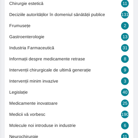
Chirurgie estetică
11
Deciziile autorităților în domeniul sănătății publice
131
Frumusețe
2
Gastroenterologie
13
Industria Farmaceutică
31
Informații despre medicamente retrase
8
Intervenții chirurgicale de ultimă generație
9
Intervenții minim invazive
3
Legislație
40
Medicamente inovatoare
25
Medicii vă vorbesc
190
Molecule noi introduse in industrie
6
Neurochirurgie
11