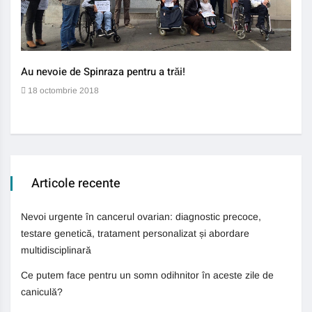
Au nevoie de Spinraza pentru a trăi!
Gene
auti
18 octombrie 2018
13 
Articole recente
Nevoi urgente în cancerul ovarian: diagnostic precoce,
testare genetică, tratament personalizat și abordare
multidisciplinară
Ce putem face pentru un somn odihnitor în aceste zile de
caniculă?