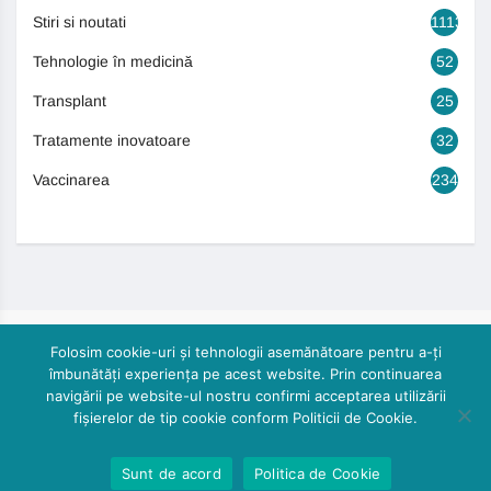
Stiri si noutati
1113
Tehnologie în medicină
52
Transplant
25
Tratamente inovatoare
32
Vaccinarea
234
Folosim cookie-uri și tehnologii asemănătoare pentru a-ți
îmbunătăți experiența pe acest website. Prin continuarea
navigării pe website-ul nostru confirmi acceptarea utilizării
fișierelor de tip cookie conform Politicii de Cookie.
© 2024, Cautasanatate.ro by DoctorPR. All rights reserved
Sunt de acord
Politica de Cookie