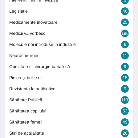
Intervenții minim invazive
3
Legislație
40
Medicamente inovatoare
25
Medicii vă vorbesc
190
Molecule noi introduse in industrie
6
Neurochirurgie
11
Obezitate si chirurgie bariatrică
9
Pielea și bolile ei
15
Rezistența la antibiotice
9
Sănătate Publică
1131
Sănătatea copilului
53
Sănătatea femeii
49
Știri de actualitate
20