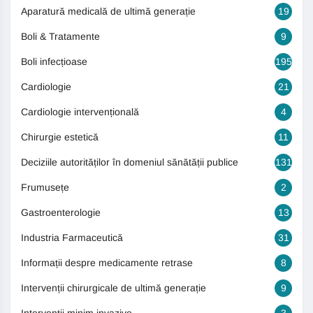
Aparatură medicală de ultimă generație
19
Boli & Tratamente
9
Boli infecțioase
195
Cardiologie
21
Cardiologie intervențională
4
Chirurgie estetică
11
Deciziile autorităților în domeniul sănătății publice
131
Frumusețe
2
Gastroenterologie
13
Industria Farmaceutică
31
Informații despre medicamente retrase
8
Intervenții chirurgicale de ultimă generație
9