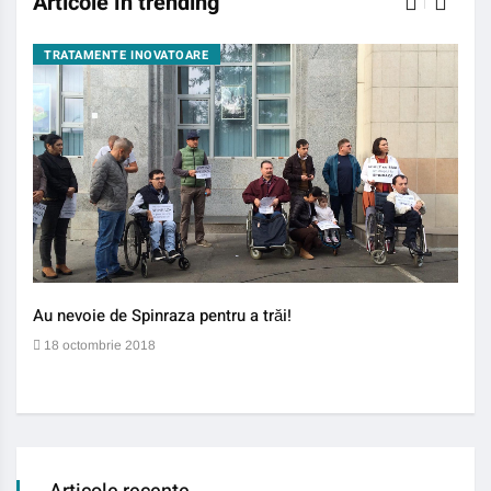
Articole în trending
TRATAMENTE INOVATOARE
BO
Au nevoie de Spinraza pentru a trăi!
Gene
auti
18 octombrie 2018
13 