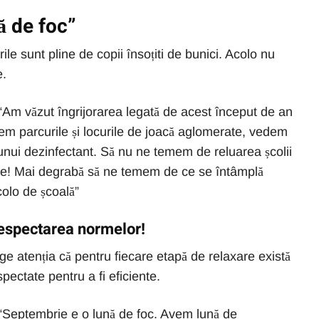
ă de foc”
rile sunt pline de copii însoțiti de bunici. Acolo nu
e.
: “Am văzut îngrijorarea legată de acest început de an
em parcurile și locurile de joacă aglomerate, vedem
a unui dezinfectant. Să nu ne temem de reluarea școlii
e! Mai degrabă să ne temem de ce se întâmplă
olo de școală”
respectarea normelor!
age atenția că pentru fiecare etapă de relaxare există
pectate pentru a fi eficiente.
: “Septembrie e o lună de foc. Avem lună de