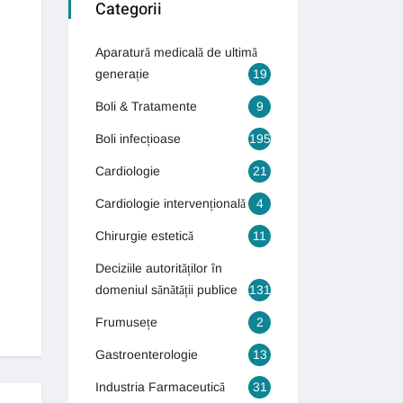
Categorii
Aparatură medicală de ultimă
generație
19
Boli & Tratamente
9
Boli infecțioase
195
Cardiologie
21
Cardiologie intervențională
4
Chirurgie estetică
11
Deciziile autorităților în
domeniul sănătății publice
131
Frumusețe
2
Gastroenterologie
13
Industria Farmaceutică
31