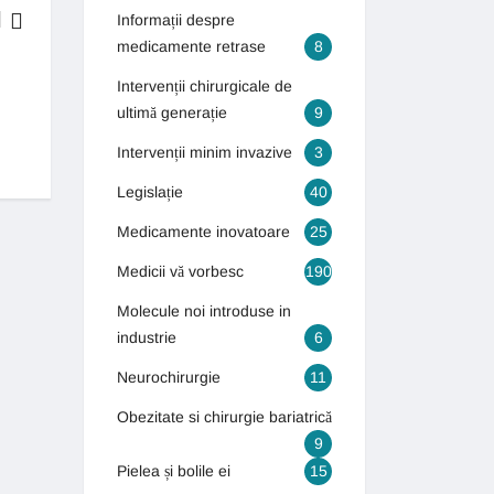
Informații despre
medicamente retrase
8
BOLI & TRATAMENTE
Intervenții chirurgicale de
ultimă generație
9
Generația autismului! Numărul copiilor care suferă de autism s-a tr
Intervenții minim invazive
3
13 septembrie 2018
Legislație
40
Medicamente inovatoare
25
Medicii vă vorbesc
190
Molecule noi introduse in
industrie
6
Neurochirurgie
11
Obezitate si chirurgie bariatrică
9
Pielea și bolile ei
15