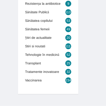
Rezistența la antibiotice
9
Sănătate Publică
1131
Sănătatea copilului
53
Sănătatea femeii
49
Știri de actualitate
20
Stiri si noutati
1113
Tehnologie în medicină
52
Transplant
25
Tratamente inovatoare
32
Vaccinarea
234