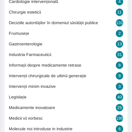
Cardiologie intervențională
4
Chirurgie estetică
11
Deciziile autorităților în domeniul sănătății publice
131
Frumusețe
2
Gastroenterologie
13
Industria Farmaceutică
31
Informații despre medicamente retrase
8
Intervenții chirurgicale de ultimă generație
9
Intervenții minim invazive
3
Legislație
40
Medicamente inovatoare
25
Medicii vă vorbesc
190
Molecule noi introduse in industrie
6