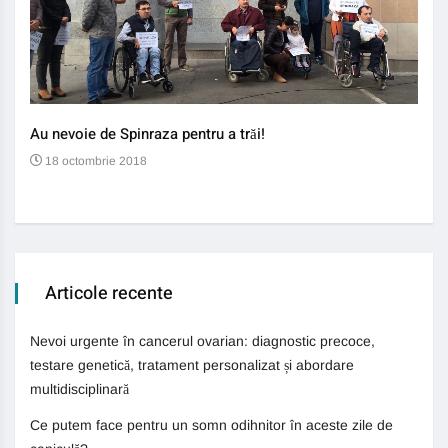
Au nevoie de Spinraza pentru a trăi!
Gene
auti
18 octombrie 2018
13
Articole recente
Nevoi urgente în cancerul ovarian: diagnostic precoce,
testare genetică, tratament personalizat și abordare
multidisciplinară
Ce putem face pentru un somn odihnitor în aceste zile de