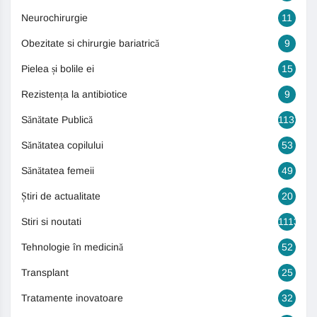
Neurochirurgie
11
Obezitate si chirurgie bariatrică
9
Pielea și bolile ei
15
Rezistența la antibiotice
9
Sănătate Publică
1131
Sănătatea copilului
53
Sănătatea femeii
49
Știri de actualitate
20
Stiri si noutati
1113
Tehnologie în medicină
52
Transplant
25
Tratamente inovatoare
32