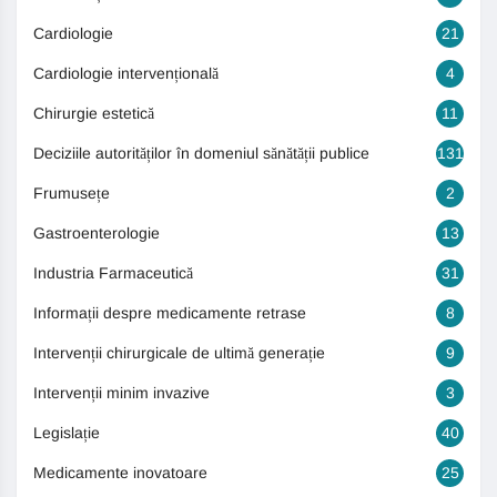
Cardiologie
21
Cardiologie intervențională
4
Chirurgie estetică
11
Deciziile autorităților în domeniul sănătății publice
131
Frumusețe
2
Gastroenterologie
13
Industria Farmaceutică
31
Informații despre medicamente retrase
8
Intervenții chirurgicale de ultimă generație
9
Intervenții minim invazive
3
Legislație
40
Medicamente inovatoare
25