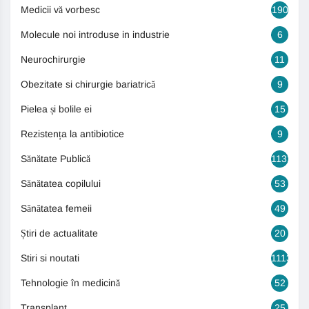
Medicii vă vorbesc
190
Molecule noi introduse in industrie
6
Neurochirurgie
11
Obezitate si chirurgie bariatrică
9
Pielea și bolile ei
15
Rezistența la antibiotice
9
Sănătate Publică
1131
Sănătatea copilului
53
Sănătatea femeii
49
Știri de actualitate
20
Stiri si noutati
1113
Tehnologie în medicină
52
Transplant
25