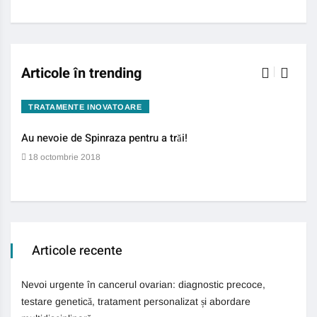
Articole în trending
TRATAMENTE INOVATOARE
BO
Au nevoie de Spinraza pentru a trăi!
Gene
auti
18 octombrie 2018
13 
Articole recente
Nevoi urgente în cancerul ovarian: diagnostic precoce,
testare genetică, tratament personalizat și abordare