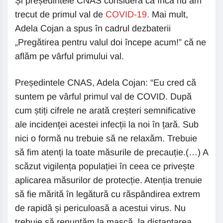
Și președintele CNAS consideră că încă nu am
trecut de primul val de
COVID-19.
Mai mult,
Adela Cojan a spus în cadrul dezbaterii
„Pregătirea pentru valul doi începe acum!” că ne
aflăm pe vârful primului val.
Președintele CNAS, Adela Cojan: “Eu cred că
suntem pe vârful primul val de COVID. După
cum știți cifrele ne arată creșteri semnificative
ale incidenței acestei infecții la noi în țară. Sub
nici o formă nu trebuie să ne relaxăm. Trebuie
să fim atenți la toate măsurile de precauție.(…) A
scăzut vigilența populației în ceea ce privește
aplicarea măsurilor de protecție. Atenția trenuie
să fie mărită în legătură cu răspândirea extrem
de rapidă și periculoasă a acestui virus. Nu
trebuie să renunțăm la mască, la distanțarea