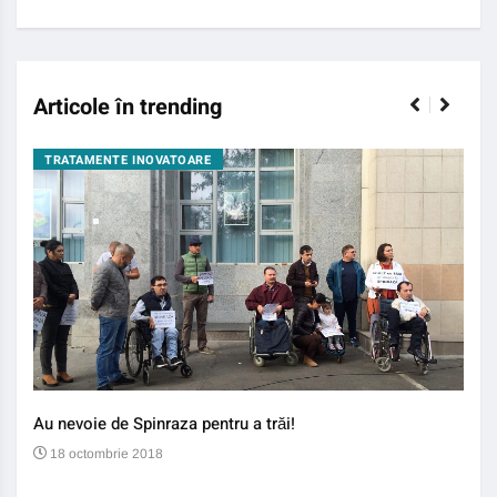
Articole în trending
TRATAMENTE INOVATOARE
BO
Au nevoie de Spinraza pentru a trăi!
Gene
auti
18 octombrie 2018
13