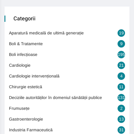
Categorii
Aparatură medicală de ultimă generație
19
Boli & Tratamente
9
Boli infecțioase
195
Cardiologie
21
Cardiologie intervențională
4
Chirurgie estetică
11
Deciziile autorităților în domeniul sănătății publice
131
Frumusețe
2
Gastroenterologie
13
Industria Farmaceutică
31