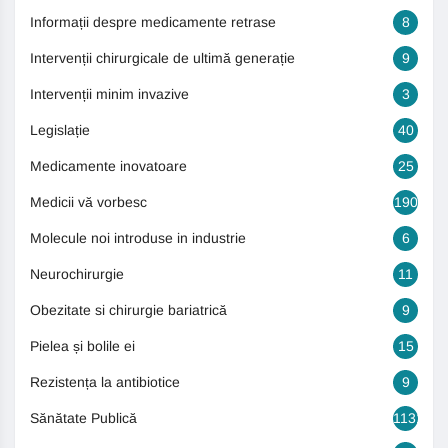
Informații despre medicamente retrase
8
Intervenții chirurgicale de ultimă generație
9
Intervenții minim invazive
3
Legislație
40
Medicamente inovatoare
25
Medicii vă vorbesc
190
Molecule noi introduse in industrie
6
Neurochirurgie
11
Obezitate si chirurgie bariatrică
9
Pielea și bolile ei
15
Rezistența la antibiotice
9
Sănătate Publică
1131